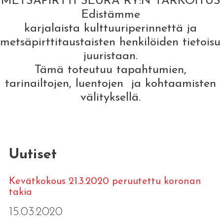
METSÄPIRTTI SEURA RY:N TARKOITUS
Edistämme
karjalaista kulttuuriperinnettä ja
metsäpirttitaustaisten henkilöiden tietois
juuristaan.
Tämä toteutuu tapahtumien,
tarinailtojen, luentojen ja kohtaamisten
välityksellä.
Uutiset
Kevätkokous 21.3.2020 peruutettu koronan
takia
15.03.2020