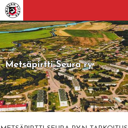
Metsäpirtti Seura ry