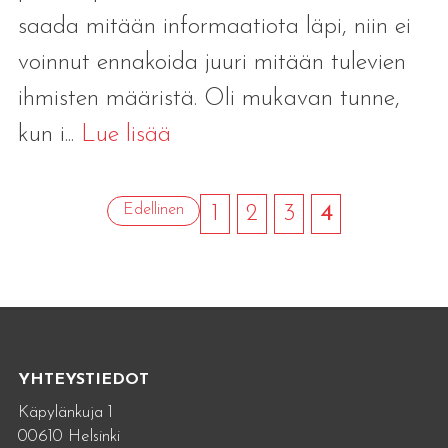
saada mitään informaatiota läpi, niin ei
voinnut ennakoida juuri mitään tulevien
ihmisten määristä. Oli mukavan tunne,
kun i...
Lue lisää
Edellinen
1
2
3
4
YHTEYSTIEDOT
Käpylänkuja 1
00610 Helsinki