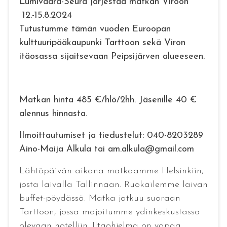
Lumivaara-Seura järjestää matkan Viroon
12.-15.8.2024
Tutustumme tämän vuoden Euroopan
kulttuuripääkaupunki Tarttoon sekä Viron
itäosassa sijaitsevaan Peipsijärven alueeseen.
Matkan hinta 485 €/hlö/2hh. Jäsenille 40 €
alennus hinnasta.
Ilmoittautumiset ja tiedustelut: 040-8203289
Aino-Maija Alkula tai am.alkula@gmail.com
Lähtöpäivän aikana matkaamme Helsinkiin,
josta laivalla Tallinnaan. Ruokailemme laivan
buffet-pöydässä. Matka jatkuu suoraan
Tarttoon, jossa majoitumme ydinkeskustassa
olevaan hotelliin. Iltaohjelma on vapaa.