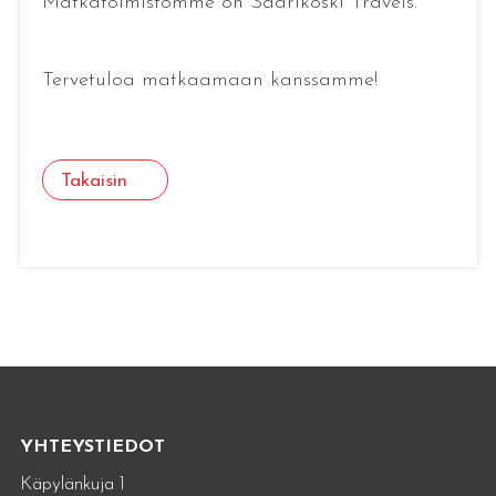
Matkatoimistomme on Saarikoski Travels.
Tervetuloa matkaamaan kanssamme!
Takaisin
YHTEYSTIEDOT
Käpylänkuja 1