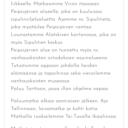
liikkeelle. Matkaamme Viron itäosaan
Peipsijärven alueelle, joka on kuuluisaa
sipulinviljelyaluetta. Ajamme ns. Sipulitietä,
joka myötäilee Peipsijärven rantaa.
Lounastamme Alatskiven kartanossa, joka on
myös Sipulitien keskus.
Peipsijärven alue on tunnettu myös ns.
vanhauskoisten ortodoksien asuinalueena.
Tutustumme oppaan johdolla heidän
elämäänsä ja tapoihinsa sekä vierailemme
vanhauskoisten museossa.
Paluu Tarttoon, jossa illan ohjelma vapaa.
Paluumatka alkaa aamiaisen jälkeen. Ajo
Tallinnaan, laivamatka ja kohti kotia.
Matkalla ruokailemme Tei-Tuvalla Ikaalisissa.