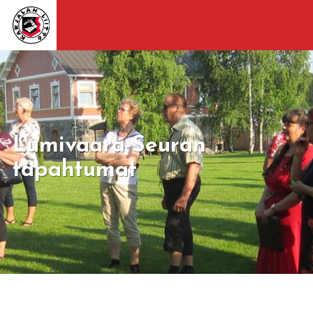
Lumivaara-Seuran
tapahtumat