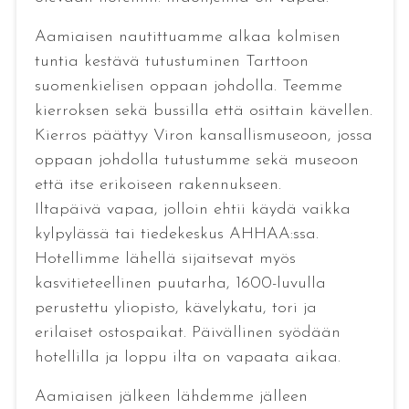
Aamiaisen nautittuamme alkaa kolmisen
tuntia kestävä tutustuminen Tarttoon
suomenkielisen oppaan johdolla. Teemme
kierroksen sekä bussilla että osittain kävellen.
Kierros päättyy Viron kansallismuseoon, jossa
oppaan johdolla tutustumme sekä museoon
että itse erikoiseen rakennukseen.
Iltapäivä vapaa, jolloin ehtii käydä vaikka
kylpylässä tai tiedekeskus AHHAA:ssa.
Hotellimme lähellä sijaitsevat myös
kasvitieteellinen puutarha, 1600-luvulla
perustettu yliopisto, kävelykatu, tori ja
erilaiset ostospaikat. Päivällinen syödään
hotellilla ja loppu ilta on vapaata aikaa.
Aamiaisen jälkeen lähdemme jälleen