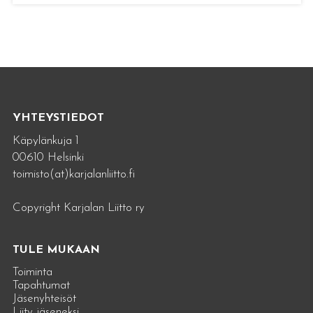
YHTEYSTIEDOT
Käpylänkuja 1
00610 Helsinki
toimisto(at)karjalanliitto.fi
Copyright Karjalan Liitto ry
TULE MUKAAN
Toiminta
Tapahtumat
Jäsenyhteisöt
Liity jäseneksi