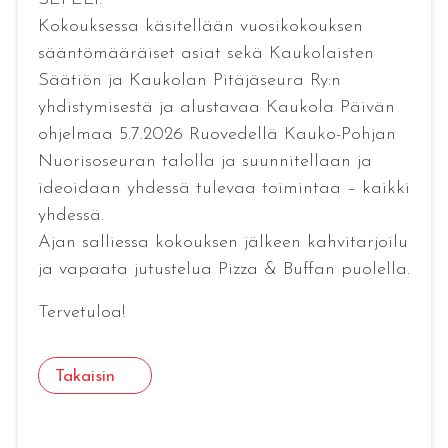
Kokouksessa käsitellään vuosikokouksen
sääntömääräiset asiat sekä Kaukolaisten
Säätiön ja Kaukolan Pitäjäseura Ry:n
yhdistymisestä ja alustavaa Kaukola Päivän
ohjelmaa 5.7.2026 Ruovedellä Kauko-Pohjan
Nuorisoseuran talolla ja suunnitellaan ja
ideoidaan yhdessä tulevaa toimintaa – kaikki
yhdessä.
Ajan salliessa kokouksen jälkeen kahvitarjoilu
ja vapaata jutustelua Pizza & Buffan puolella.
Tervetuloa!
Takaisin