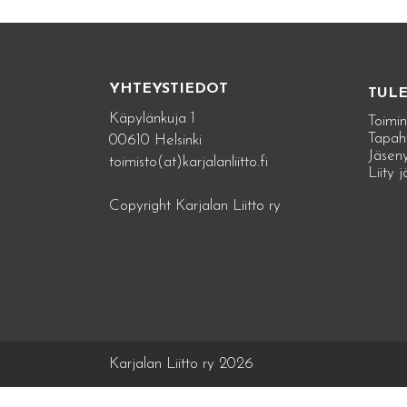
YHTEYSTIEDOT
TUL
Käpylänkuja 1
Toimin
Tapah
00610 Helsinki
Jäseny
toimisto(at)karjalanliitto.fi
Liity 
Copyright Karjalan Liitto ry
Karjalan Liitto ry 2026