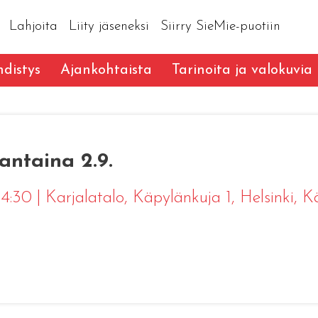
Lahjoita
Liity jäseneksi
Siirry SieMie-puotiin
distys
Ajankohtaista
Tarinoita ja valokuvia
ntaina 2.9.
 14:30
|
Karjalatalo, Käpylänkuja 1, Helsinki
, K