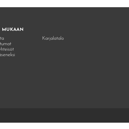
E MUKAAN
ta
Karjalatalo
tumat
hteisöt
jäseneksi