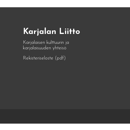
Karjalan Liitto
Karjalaisen kulttuurin ja
karjalaisuuden yhteisö
Rekisteriseloste (pdf)