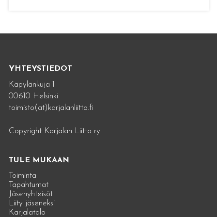
YHTEYSTIEDOT
Käpylänkuja 1
00610 Helsinki
toimisto(at)karjalanliitto.fi
Copyright Karjalan Liitto ry
TULE MUKAAN
Toiminta
Tapahtumat
Jäsenyhteisöt
Liity jäseneksi
Karjalatalo