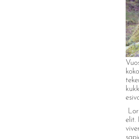
Vuos
koko
teke
kukk
esiv
Lore
elit
vive
sapi