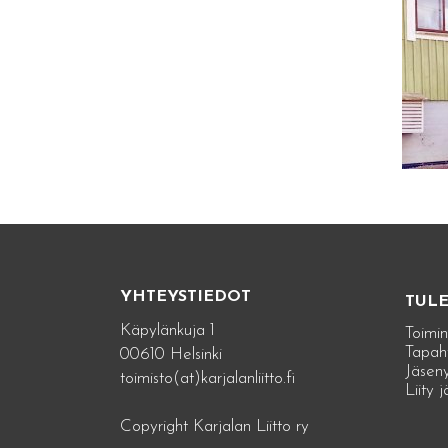
YHTEYSTIEDOT
TUL
Käpylänkuja 1
Toimin
Tapah
00610 Helsinki
Jäseny
toimisto(at)karjalanliitto.fi
Liity 
Copyright Karjalan Liitto ry