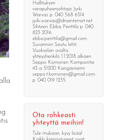
Hallituksen
varapuheenjohtaja Jyrki
Warvas p. 040 568 6314
jyrki.warvas@dnainternet.net
Sihteeri Ebba Penttilä p. 040
823 2016
ebba.penttila@gmail.com
Suvannon Seutu lehti
Vuokselan osalta
yhteyshenkilö 1.1.2018 alkaen
Seppo Komonen Kompiontie
43 a 51200 Kangasniemi
seppo.t.komonen@gmail.com
alla
p. 040 019 1235
ng
Ota rohkeasti
tis
yhteyttä meihin!
m
Tule mukaan, kysy lisää!
Kaikki kiinnostuneet ovat