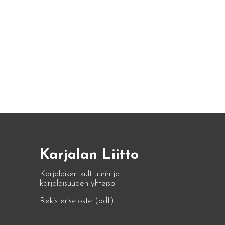
Karjalan Liitto
Karjalaisen kulttuurin ja
karjalaisuuden yhteisö
Rekisteriseloste (pdf)