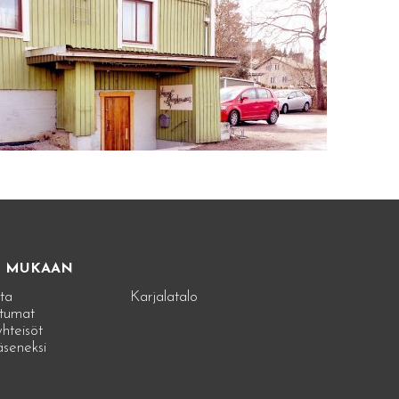
E MUKAAN
ta
Karjalatalo
tumat
hteisöt
jäseneksi