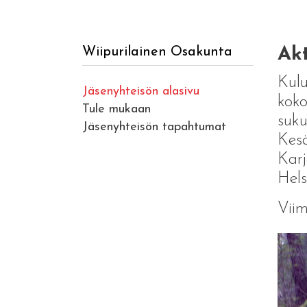
Akt
Wiipurilainen Osakunta
Kul
Jäsenyhteisön alasivu
koko
Tule mukaan
suku
Jäsenyhteisön tapahtumat
Kesä
Karj
Hels
Viim