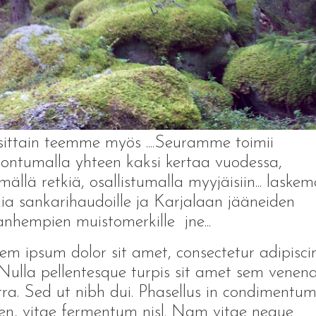
ittain teemme myös ....Seuramme toimii
ontumalla yhteen kaksi kertaa vuodessa,
mällä retkiä, osallistumalla myyjäisiin... laskem
ia sankarihaudoille ja Karjalaan jääneiden
anhempien muistomerkille jne...
m ipsum dolor sit amet, consectetur adipisci
. Nulla pellentesque turpis sit amet sem venena
rra. Sed ut nibh dui. Phasellus in condimentu
en, vitae fermentum nisl. Nam vitae neque