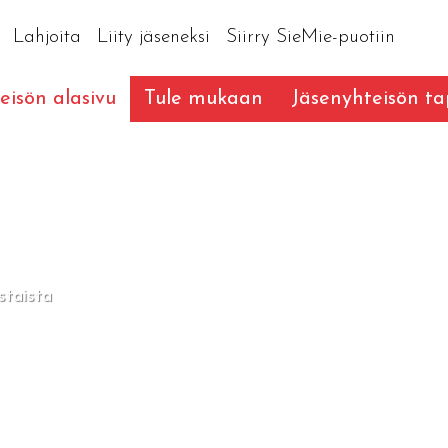
Lahjoita
Liity jäseneksi
Siirry SieMie-puotiin
eisön alasivu
Tule mukaan
Jäsenyhteisön t
staista