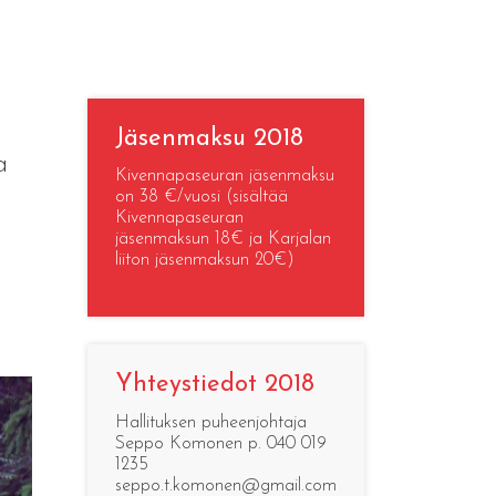
Jäsenmaksu 2018
a
Kivennapaseuran jäsenmaksu
on 38 €/vuosi (sisältää
Kivennapaseuran
jäsenmaksun 18€ ja Karjalan
liiton jäsenmaksun 20€)
Yhteystiedot 2018
Hallituksen puheenjohtaja
Seppo Komonen p. 040 019
1235
seppo.t.komonen@gmail.com