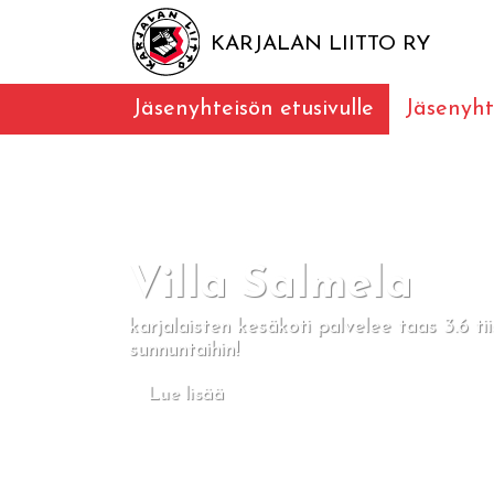
KARJALAN LIITTO RY
Jäsenyhteisön etusivulle
Jäsenyht
Villa Salmela
karjalaisten kesäkoti palvelee taas 3.6 tii
sunnuntaihin!
Lue lisää