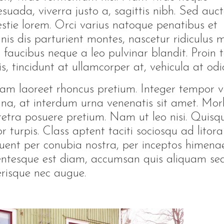
suada, viverra justo a, sagittis nibh. Sed auct
stie lorem. Orci varius natoque penatibus et
is dis parturient montes, nascetur ridiculus m
 faucibus neque a leo pulvinar blandit. Proin t
is, tincidunt at ullamcorper at, vehicula at odi
am laoreet rhoncus pretium. Integer tempor ve
a, at interdum urna venenatis sit amet. Mor
etra posuere pretium. Nam ut leo nisi. Quisq
or turpis. Class aptent taciti sociosqu ad litora
uent per conubia nostra, per inceptos himenae
entesque est diam, accumsan quis aliquam sed
erisque nec augue.