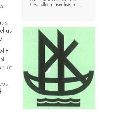
tervetulleita jäseniksimme!
or
us.
ellus
o.
lit
bi
ue ut
os.
,