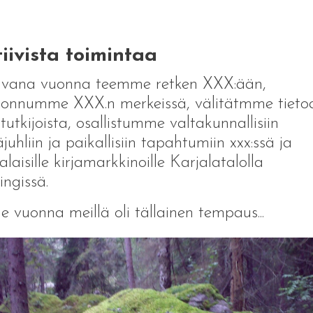
iivista toimintaa
uvana vuonna teemme retken XXX:ään,
onnumme XXX.n merkeissä, välitätmme tieto
tutkijoista, osallistumme valtakunnallisiin
juhliin ja paikallisiin tapahtumiin xxx:ssä ja
alaisille kirjamarkkinoille Karjalatalolla
ingissä.
e vuonna meillä oli tällainen tempaus...