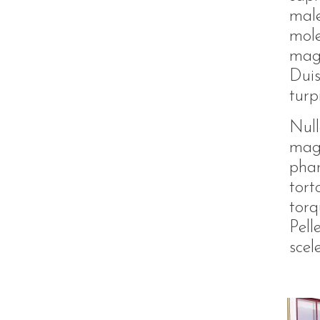
male
mole
magn
Duis
turp
Null
magn
phar
tort
torq
Pell
scel