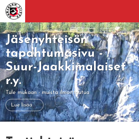
Jäsenyhteisön
tapahtumasivu -
Suur-Jaakkimalaiset
r.y.
Tule mukaan - muista ilmoittautua
Lue lisää