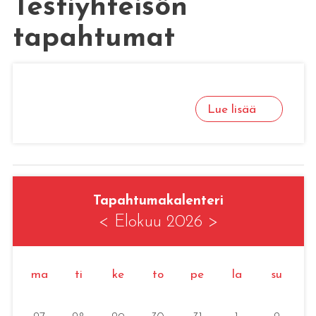
Testiyhteisön
tapahtumat
Lue lisää
Tapahtumakalenteri
<
Elokuu 2026
>
ma
ti
ke
to
pe
la
su