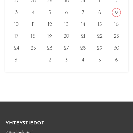
27
28
29
30
31
1
2
3
4
5
6
7
8
9
10
11
12
13
14
15
16
17
18
19
20
21
22
23
24
25
26
27
28
29
30
31
1
2
3
4
5
6
YHTEYSTIEDOT
Käpylänkuja 1