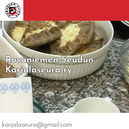
Rovaniemen Seudun
Karjalaseura ry
karjalaseura@gmail.com