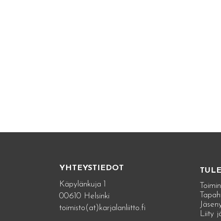
YHTEYSTIEDOT
TUL
Käpylänkuja 1
Toimin
Tapah
00610 Helsinki
Jäseny
toimisto(at)karjalanliitto.fi
Liity 