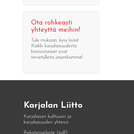
Ota rohkeasti
yhteyttä meihin!
Tule mukaan, kysy lisää!
Kaikki karjalaisuudesta
kiinnostuneet ovat
tervetulleita jäseniksimme!
Karjalan Liitto
Karjalaisen kulttuurin ja
karjalaisuuden yhteisö
Rekisteriseloste (pdf)