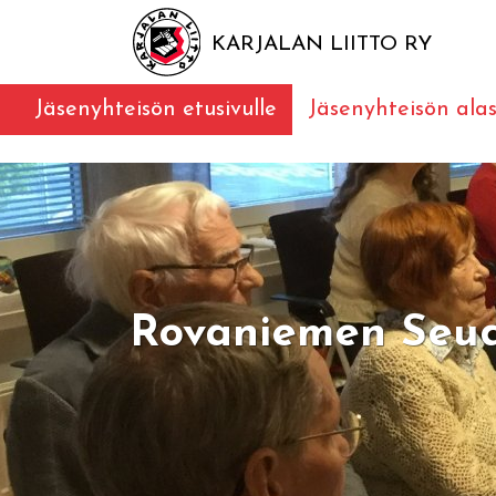
KARJALAN LIITTO RY
Jäsenyhteisön etusivulle
Jäsenyhteisön alas
Rovaniemen Seud