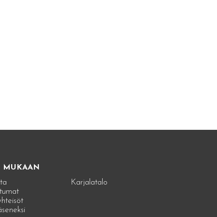
E MUKAAN
ta
Karjalatalo
tumat
hteisöt
jäseneksi