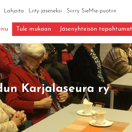
Lahjoita
Liity jäseneksi
Siirry SieMie-puotiin
ivu
Tule mukaan
Jäsenyhteisön tapahtuma
un Karjalaseura ry