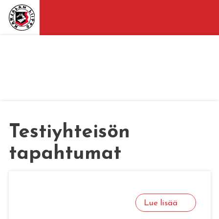
Testiyhteisön
tapahtumat
Lue lisää