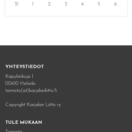
31
1
2
3
4
5
6
YHTEYSTIEDOT
Käpylänkuja 1
00610 Helsinki
toimisto(at)karjalanliitto.fi
Copyright Karjalan Liitto ry
TULE MUKAAN
Toiminta