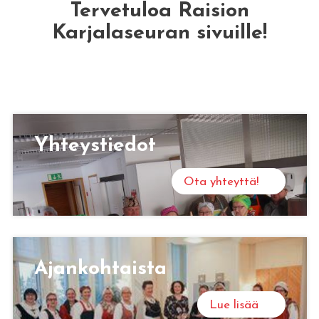
Tervetuloa Raision
Karjalaseuran sivuille!
Yh­teys­tie­dot
Ota yhteyttä!
Ajan­koh­tais­ta
Lue lisää