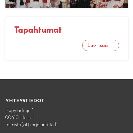
Ta­pah­tu­mat
Lue lisää
YHTEYSTIEDOT
Käpylänkuja 1
00610 Helsinki
toimisto(at)karjalanliitto.fi