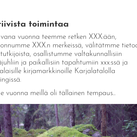
iivista toimintaa
uvana vuonna teemme retken XXX:ään,
onnumme XXX.n merkeissä, välitätmme tieto
tutkijoista, osallistumme valtakunnallisiin
juhliin ja paikallisiin tapahtumiin xxx:ssä ja
alaisille kirjamarkkinoille Karjalatalolla
ingissä.
e vuonna meillä oli tällainen tempaus...