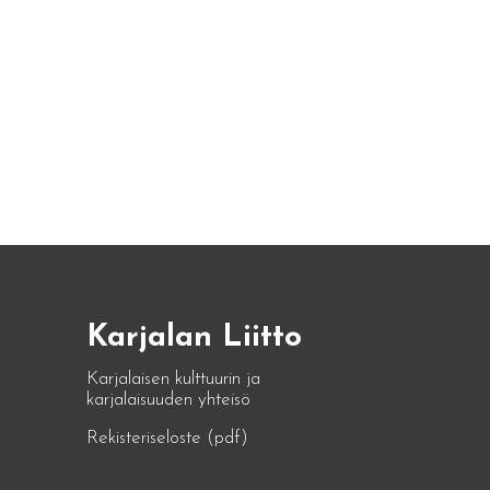
Karjalan Liitto
Karjalaisen kulttuurin ja
karjalaisuuden yhteisö
Rekisteriseloste (pdf)