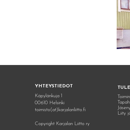
YHTEYSTIEDOT
TUL
Käpylänkuja 1
Toimin
Tapah
00610 Helsinki
Jäseny
toimisto(at)karjalanliitto.fi
Liity 
Copyright Karjalan Liitto ry