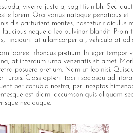
suada, viverra justo a, sagittis nibh. Sed auct
stie lorem. Orci varius natoque penatibus et
is dis parturient montes, nascetur ridiculus m
 faucibus neque a leo pulvinar blandit. Proin t
is, tincidunt at ullamcorper at, vehicula at odi
am laoreet rhoncus pretium. Integer tempor ve
a, at interdum urna venenatis sit amet. Mor
etra posuere pretium. Nam ut leo nisi. Quisq
or turpis. Class aptent taciti sociosqu ad litora
uent per conubia nostra, per inceptos himenae
entesque est diam, accumsan quis aliquam sed
erisque nec augue.