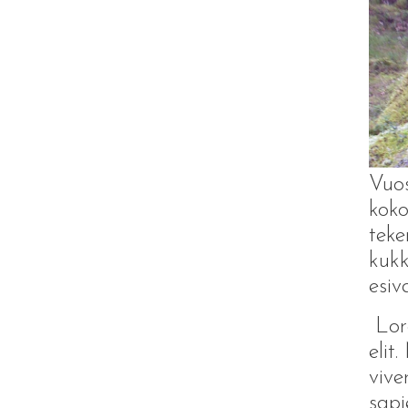
Vuos
koko
teke
kukk
esiv
Lore
elit
vive
sapi