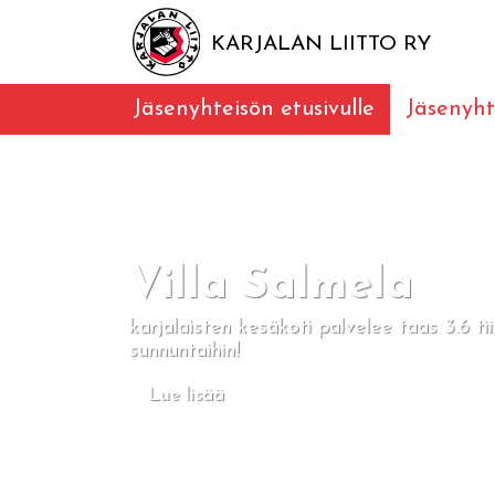
KARJALAN LIITTO RY
Jäsenyhteisön etusivulle
Jäsenyht
Villa Salmela
karjalaisten kesäkoti palvelee taas 3.6 tii
sunnuntaihin!
Lue lisää