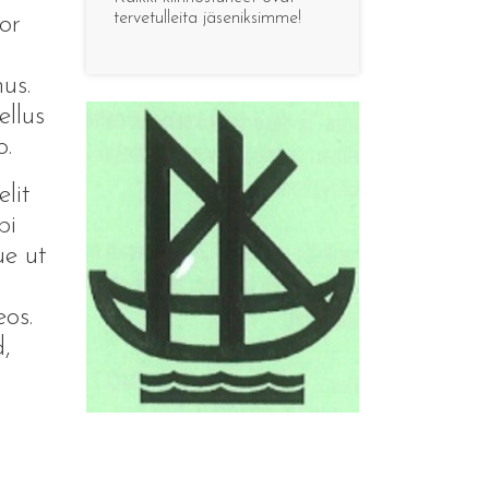
tervetulleita jäseniksimme!
or
us.
ellus
o.
lit
bi
ue ut
os.
,