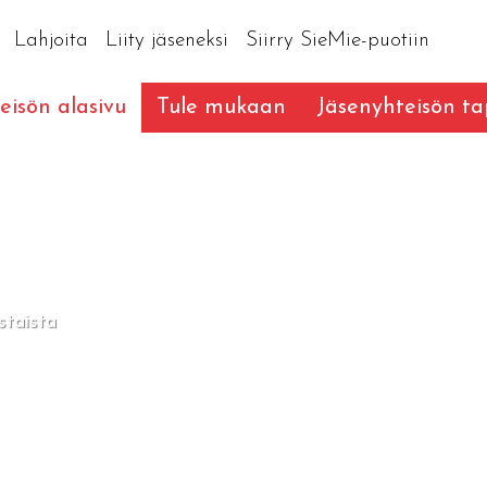
Lahjoita
Liity jäseneksi
Siirry SieMie-puotiin
eisön alasivu
Tule mukaan
Jäsenyhteisön t
staista