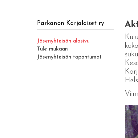
Akt
Parkanon Karjalaiset ry
Kul
Jäsenyhteisön alasivu
koko
Tule mukaan
suku
Jäsenyhteisön tapahtumat
Kesä
Karj
Hels
Viim