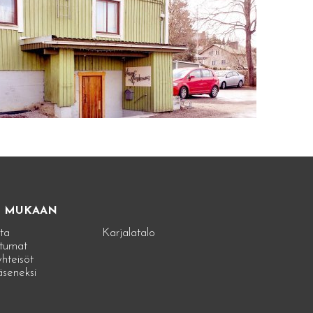
E MUKAAN
ta
Karjalatalo
tumat
hteisöt
jäseneksi