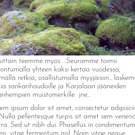
ittain teemme myös ....Seuramme toimii
ontumalla yhteen kaksi kertaa vuodessa,
mällä retkiä, osallistumalla myyjäisiin... laskem
ia sankarihaudoille ja Karjalaan jääneiden
anhempien muistomerkille jne...
m ipsum dolor sit amet, consectetur adipisci
. Nulla pellentesque turpis sit amet sem venena
rra. Sed ut nibh dui. Phasellus in condimentu
en, vitae fermentum nisl. Nam vitae neque