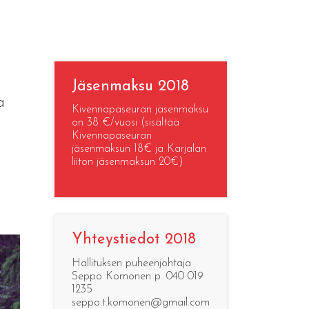
Jäsenmaksu 2018
a
Kivennapaseuran jäsenmaksu
on 38 €/vuosi (sisältää
Kivennapaseuran
jäsenmaksun 18€ ja Karjalan
liiton jäsenmaksun 20€)
Yhteystiedot 2018
Hallituksen puheenjohtaja
Seppo Komonen p. 040 019
1235
seppo.t.komonen@gmail.com