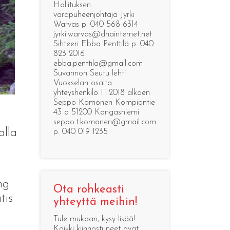
Hallituksen
varapuheenjohtaja Jyrki
Warvas p. 040 568 6314
jyrki.warvas@dnainternet.net
Sihteeri Ebba Penttilä p. 040
823 2016
ebba.penttila@gmail.com
Suvannon Seutu lehti
Vuokselan osalta
yhteyshenkilö 1.1.2018 alkaen
Seppo Komonen Kompiontie
43 a 51200 Kangasniemi
seppo.t.komonen@gmail.com
alla
p. 040 019 1235
ng
Ota rohkeasti
tis
yhteyttä meihin!
m
Tule mukaan, kysy lisää!
Kaikki kiinnostuneet ovat