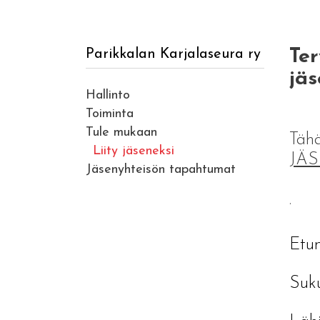
Ter
Parikkalan Karjalaseura ry
jäs
Hallinto
Toiminta
Tule mukaan
Tähä
Liity jäseneksi
JÄ
Jäsenyhteisön tapahtumat
.
Etu
Suk