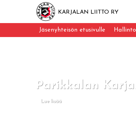
KARJALAN LIITTO RY
Jäsenyhteisön etusivulle
Hallinto
Parikkalan Karja
Lue lisää