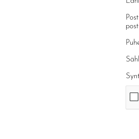
Läh
Post
post
Puh
Sähk
Syn