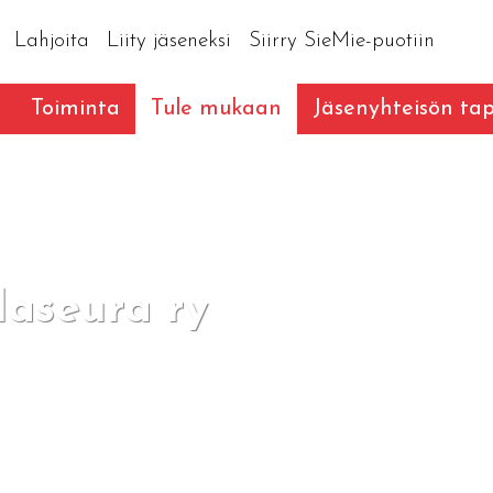
Lahjoita
Liity jäseneksi
Siirry SieMie-puotiin
Toiminta
Tule mukaan
Jäsenyhteisön t
laseura ry