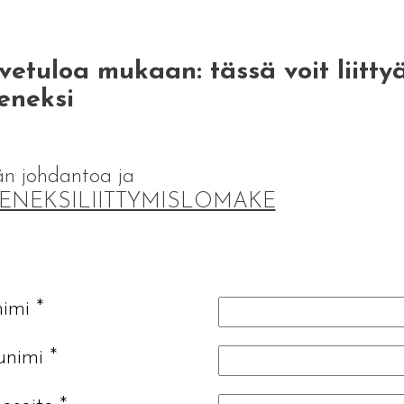
vetuloa mukaan: tässä voit liitty
eneksi
n johdantoa ja
SENEKSILIITTYMISLOMAKE
nimi
*
unimi
*