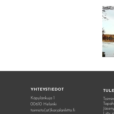
YHTEYSTIEDOT
TUL
Käpylänkuja 1
Toimin
Tapah
00610 Helsinki
Jäseny
toimisto(at)karjalanliitto.fi
Liity 