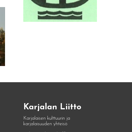
Karjalan Liitto
Karjalaisen kulttuurin ja
karjalaisuuden yhteisö