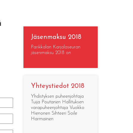
ä
Jäsenmaksu 2018
Parikkalan Karjalaseuran
jäsenmaksu 2018 on
Yhteystiedot 2018
Yhdistyksen puheenjohtaja
Tuija Poutanen Hallituksen
varapuheenjohtaja Vuokko
Hienonen Sihteeri Soile
Harmainen