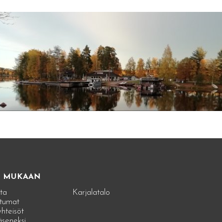
E MUKAAN
ta
Karjalatalo
tumat
hteisöt
jäseneksi