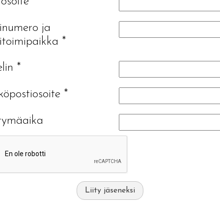
iosoite
*
inumero ja
itoimipaikka
*
elin
*
öpostiosoite
*
tymäaika
Liity jäseneksi