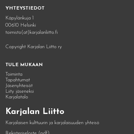
YHTEYSTIEDOT
Käpylänkuja 1
00610 Helsinki
toimisto(at)karjalanliitto.fi
Copyright Karjalan Liitto ry
TULE MUKAAN
Toiminta
Tapahtumat
Jäsenyhteisöt
Liity jäseneksi
Karjalatalo
Karjalan Liitto
Karjalaisen kulttuurin ja karjalaisuuden yhteisö
Rekisteriseloste (pdf)