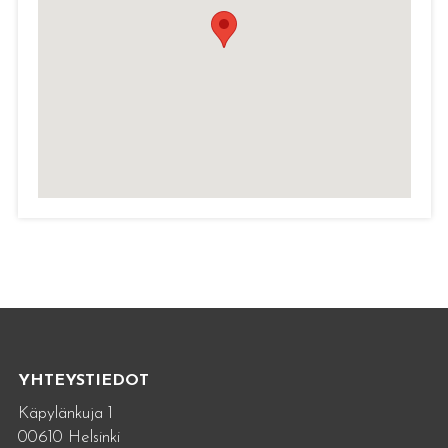
YHTEYSTIEDOT
Käpylänkuja 1
00610 Helsinki