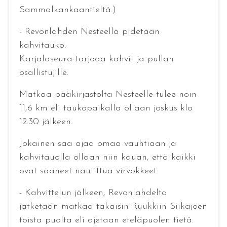
Sammalkankaantieltä.)
- Revonlahden Nesteellä pidetään
kahvitauko.
Karjalaseura tarjoaa kahvit ja pullan
osallistujille.
Matkaa pääkirjastolta Nesteelle tulee noin
11,6 km eli taukopaikalla ollaan joskus klo
12.30 jälkeen.
Jokainen saa ajaa omaa vauhtiaan ja
kahvitauolla ollaan niin kauan, että kaikki
ovat saaneet nautittua virvokkeet.
- Kahvittelun jälkeen, Revonlahdelta
jatketaan matkaa takaisin Ruukkiin Siikajoen
toista puolta eli ajetaan eteläpuolen tietä.