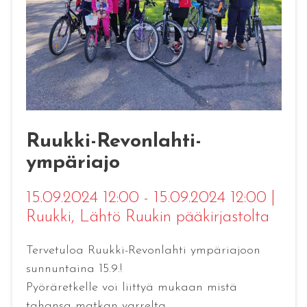
Ruukki-Revonlahti-
ympäriajo
15.09.2024 12:00 - 15.09.2024 12:00
|
Ruukki
, Lähtö Ruukin pääkirjastolta
Tervetuloa Ruukki-Revonlahti ympäriajoon
sunnuntaina 15.9.!
Pyöräretkelle voi liittyä mukaan mistä
tahansa matkan varrelta.