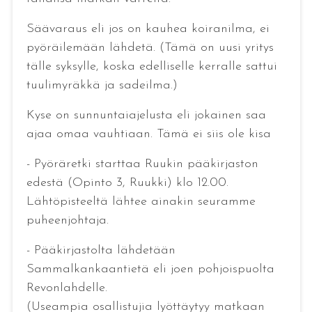
Säävaraus eli jos on kauhea koiranilma, ei
pyöräilemään lähdetä. (Tämä on uusi yritys
tälle syksylle, koska edelliselle kerralle sattui
tuulimyräkkä ja sadeilma.)
Kyse on sunnuntaiajelusta eli jokainen saa
ajaa omaa vauhtiaan. Tämä ei siis ole kisa
- Pyöräretki starttaa Ruukin pääkirjaston
edestä (Opinto 3, Ruukki) klo 12.00.
Lähtöpisteeltä lähtee ainakin seuramme
puheenjohtaja.
- Pääkirjastolta lähdetään
Sammalkankaantietä eli joen pohjoispuolta
Revonlahdelle.
(Useampia osallistujia lyöttäytyy matkaan