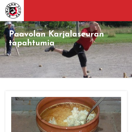
Paavolan Karjalaseuran
tapahtumia