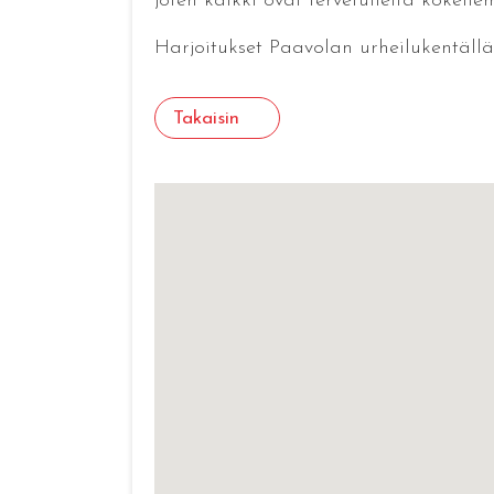
joten kaikki ovat tervetulleita kokeil
Harjoitukset Paavolan urheilukentällä 
Takaisin