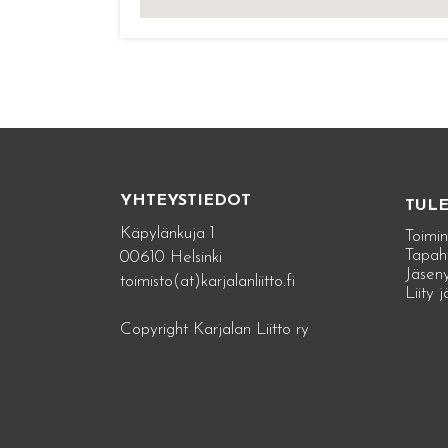
YHTEYSTIEDOT
TUL
Käpylänkuja 1
Toimin
Tapah
00610 Helsinki
Jäseny
toimisto(at)karjalanliitto.fi
Liity 
Copyright Karjalan Liitto ry