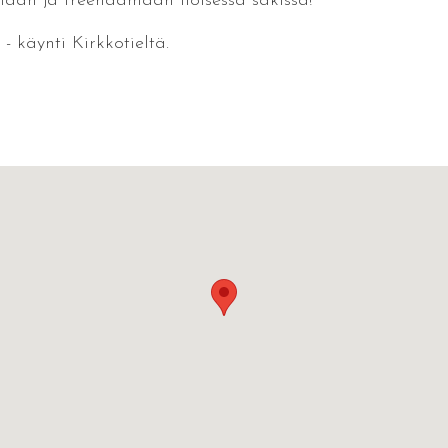
emaan ja treenaamaan iloisessa sakissa!
- käynti Kirkkotieltä.