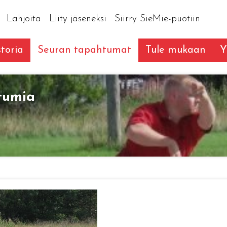
Lahjoita
Liity jäseneksi
Siirry SieMie-puotiin
toria
Seuran tapahtumat
Tule mukaan
Y
tumia