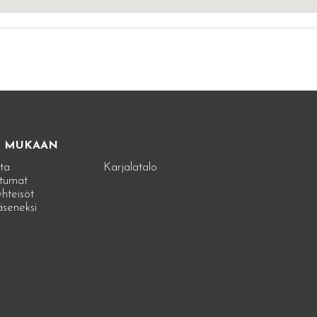
E MUKAAN
ta
Karjalatalo
tumat
hteisöt
jäseneksi