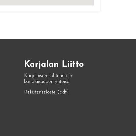
Karjalan Liitto
Karjalaisen kulttuurin ja
karjalaisuuden yhteisö
Rekisteriseloste (pdf)