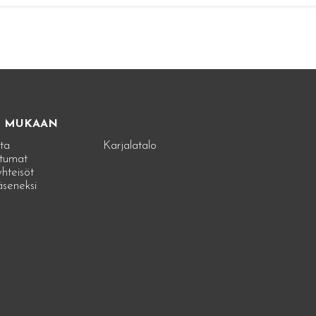
E MUKAAN
ta
Karjalatalo
tumat
hteisöt
jäseneksi