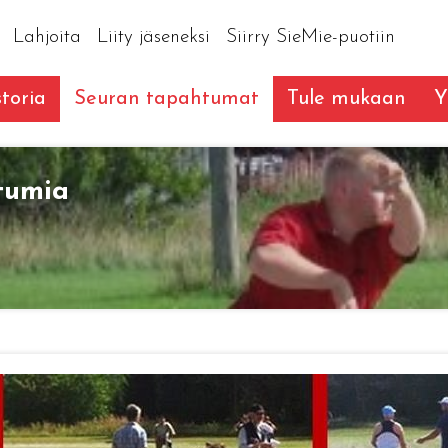
Lahjoita
Liity jäseneksi
Siirry SieMie-puotiin
toria
Seuran tapahtumat
Tule mukaan
Y
tumia