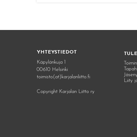
YHTEYSTIEDOT
TUL
Käpylänkuja 1
Toimin
Tapah
00610 Helsinki
Jäseny
toimisto(at)karjalanliitto.fi
Liity 
Copyright Karjalan Liitto ry