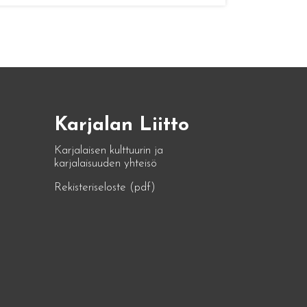
Karjalan Liitto
Karjalaisen kulttuurin ja
karjalaisuuden yhteisö
Rekisteriseloste (pdf)