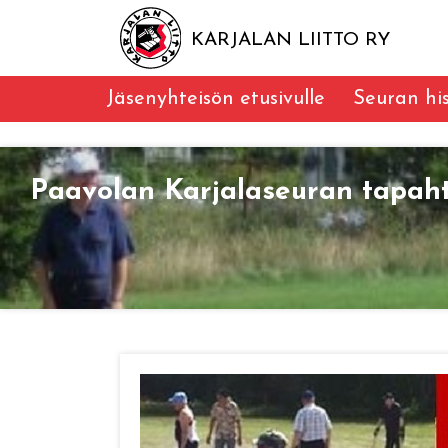
KARJALAN LIITTO RY
Jäsenyhteisön etusivulle
Seuran his
Paavolan Karjalaseuran tapah