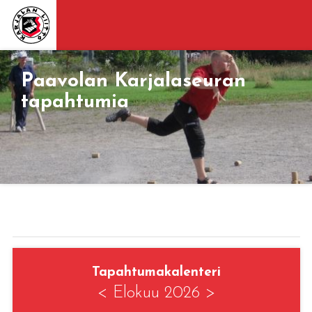
Paavolan Karjalaseuran
tapahtumia
Tapahtumakalenteri
<
Elokuu 2026
>