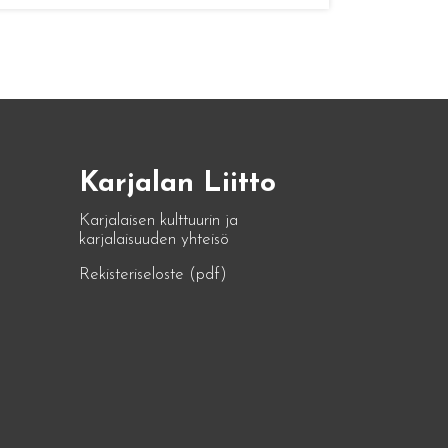
Karjalan Liitto
Karjalaisen kulttuurin ja
karjalaisuuden yhteisö
Rekisteriseloste (pdf)