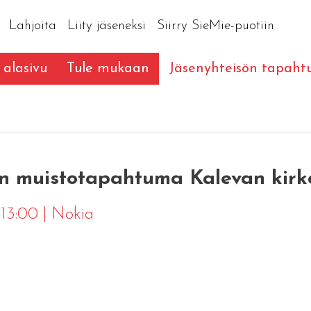
Lahjoita
Liity jäseneksi
Siirry SieMie-puotiin
 alasivu
Tule mukaan
Jäsenyhteisön tapah
en muistotapahtuma Kalevan kirk
 13:00
|
Nokia