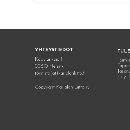
YHTEYSTIEDOT
TUL
Käpylänkuja 1
Toimin
Tapah
00610 Helsinki
Jäseny
toimisto(at)karjalanliitto.fi
Liity 
Copyright Karjalan Liitto ry