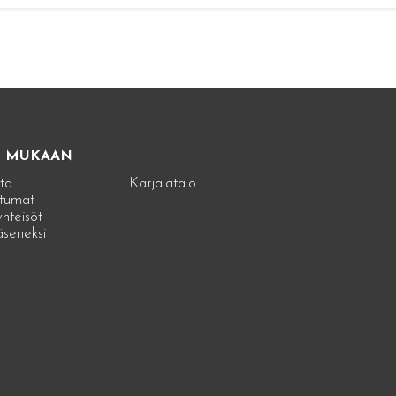
E MUKAAN
ta
Karjalatalo
tumat
hteisöt
jäseneksi