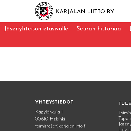
KARJALAN LIITTO RY
Jäsenyhteisön etusivulle
Seuran historiaa
YHTEYSTIEDOT
TUL
Käpylänkuja 1
Toimin
Tapah
00610 Helsinki
Jäseny
toimisto(at)karjalanliitto.fi
Liity 