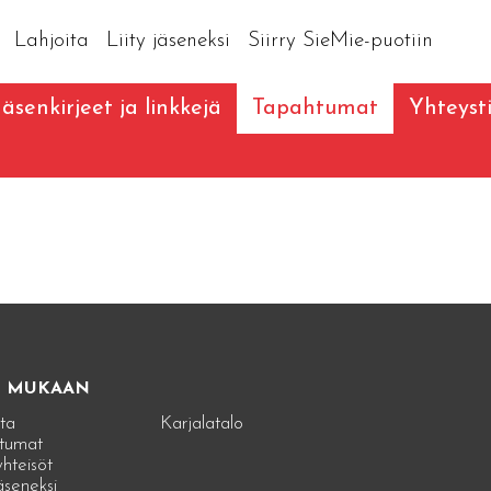
Lahjoita
Liity jäseneksi
Siirry SieMie-puotiin
Jäsenkirjeet ja linkkejä
Tapahtumat
Yhteyst
E MUKAAN
ta
Karjalatalo
tumat
hteisöt
jäseneksi