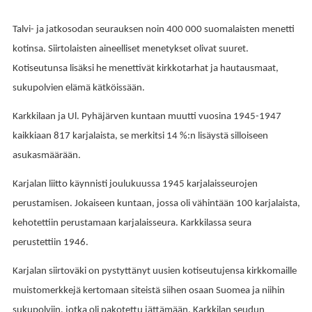
Talvi- ja jatkosodan seurauksen noin 400 000 suomalaisten menetti
kotinsa. Siirtolaisten aineelliset menetykset olivat suuret.
Kotiseutunsa lisäksi he menettivät kirkkotarhat ja hautausmaat,
sukupolvien elämä kätköissään.
Karkkilaan ja Ul. Pyhäjärven kuntaan muutti vuosina 1945-1947
kaikkiaan 817 karjalaista, se merkitsi 14 %:n lisäystä silloiseen
asukasmäärään.
Karjalan liitto käynnisti joulukuussa 1945 karjalaisseurojen
perustamisen. Jokaiseen kuntaan, jossa oli vähintään 100 karjalaista,
kehotettiin perustamaan karjalaisseura. Karkkilassa seura
perustettiin 1946.
Karjalan siirtoväki on pystyttänyt uusien kotiseutujensa kirkkomaille
muistomerkkejä kertomaan siteistä siihen osaan Suomea ja niihin
sukupolviin, jotka oli pakotettu jättämään. Karkkilan seudun