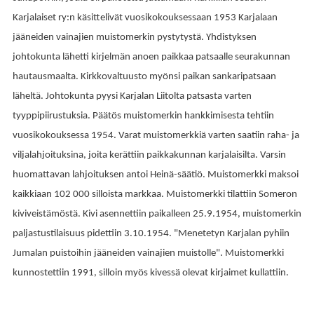
Karjalaiset ry:n käsittelivät vuosikokouksessaan 1953 Karjalaan
jääneiden vainajien muistomerkin pystytystä. Yhdistyksen
johtokunta lähetti kirjelmän anoen paikkaa patsaalle seurakunnan
hautausmaalta. Kirkkovaltuusto myönsi paikan sankaripatsaan
läheltä. Johtokunta pyysi Karjalan Liitolta patsasta varten
tyyppipiirustuksia. Päätös muistomerkin hankkimisesta tehtiin
vuosikokouksessa 1954. Varat muistomerkkiä varten saatiin raha- ja
viljalahjoituksina, joita kerättiin paikkakunnan karjalaisilta. Varsin
huomattavan lahjoituksen antoi Heinä-säätiö. Muistomerkki maksoi
kaikkiaan 102 000 silloista markkaa. Muistomerkki tilattiin Someron
kiviveistämöstä. Kivi asennettiin paikalleen 25.9.1954, muistomerkin
paljastustilaisuus pidettiin 3.10.1954. "
Menetetyn Karjalan pyhiin
Jumalan puistoihin jääneiden vainajien muistolle
". Muistomerkki
kunnostettiin 1991, silloin myös kivessä olevat kirjaimet kullattiin.