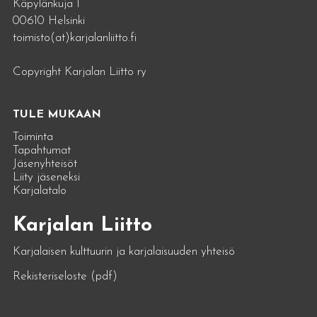
Käpylänkuja 1
00610 Helsinki
toimisto(at)karjalanliitto.fi
Copyright Karjalan Liitto ry
TULE MUKAAN
Toiminta
Tapahtumat
Jäsenyhteisöt
Liity jäseneksi
Karjalatalo
Karjalan Liitto
Karjalaisen kulttuurin ja karjalaisuuden yhteisö
Rekisteriseloste (pdf)