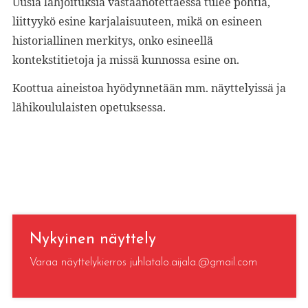
Uusia lahjoituksia vastaanotettaessa tulee pohtia,
liittyykö esine karjalaisuuteen, mikä on esineen
historiallinen merkitys, onko esineellä
kontekstitietoja ja missä kunnossa esine on.
Koottua aineistoa hyödynnetään mm. näyttelyissä ja
lähikoululaisten opetuksessa.
Nykyinen näyttely
Varaa näyttelykierros juhlatalo.aijala.@gmail.com