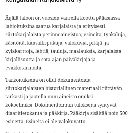
Kangasalan Karjalaseura ry
Äijälä taloon on vuosien varrella koottu pääasiassa
lahjoituksina saatua karjalaista ja erityisesti
siirtokarjalaista perinneaineistoa; esineitä, työkaluja,
käsitöitä, kansallispukuja, valokuvia, pitäjä- ja
kyläkarttoja, lehtiä, tauluja, maalauksia, karjalaista
kirjallisuutta ja sota-ajan päiväkirjoja ja
evakkotarinoita.
Tarkoituksena on ollut dokumentoida
siirtokarjalaisten
historiallinen materiaali
riittävän
tarkasti ja jaotella
muu
aineisto omiksi
kokoelmiksi
.
Dokumentoinnin tuloksena syntyvät
diaaritietokanta ja pääkirja
. Pääkirja sisältää noin 500
esinettä. Esineitä ei ole valokuvattu.