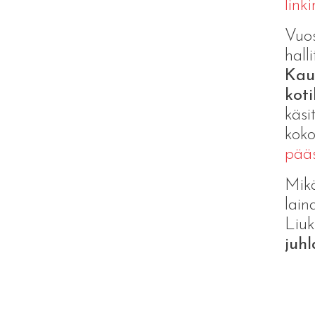
linki
Vuos
hall
Kauk
koti
käsi
koko
pääs
Mikä
lain
Liuk
juh