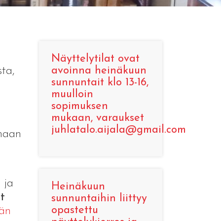
Näyttelytilat ovat
sta,
avoinna heinäkuun
sunnuntait klo 13-16,
muulloin
sopimuksen
mukaan, varaukset
juhlatalo.aijala@gmail.com
amaan
ja
Heinäkuun
t
sunnuntaihin liittyy
opastettu
män