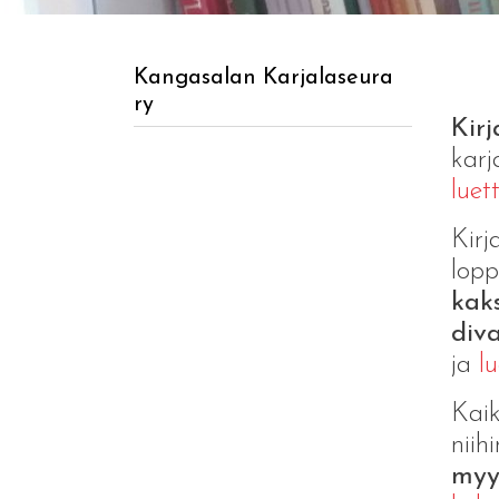
Kangasalan Karjalaseura
ry
Kir
karj
luet
Kirj
lopp
kak
div
ja
l
Kai
niih
myyn