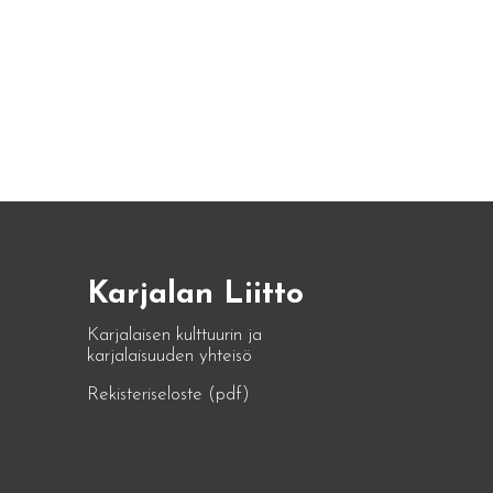
Karjalan Liitto
Karjalaisen kulttuurin ja
karjalaisuuden yhteisö
Rekisteriseloste (pdf)