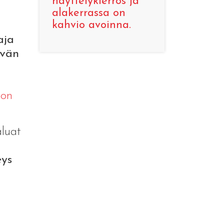
näyttelykierros ja
alakerrassa on
kahvio avoinna.
aja
ävän
a
oon
aluat
ys