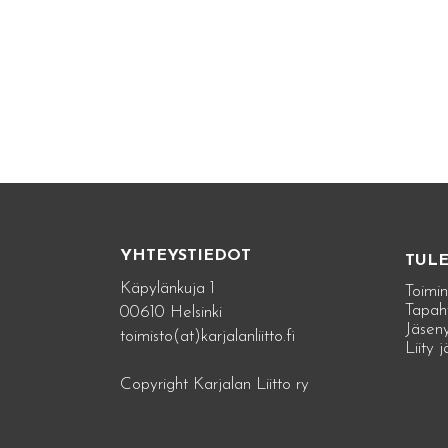
YHTEYSTIEDOT
TUL
Käpylänkuja 1
Toimin
Tapah
00610 Helsinki
Jäseny
toimisto(at)karjalanliitto.fi
Liity 
Copyright Karjalan Liitto ry