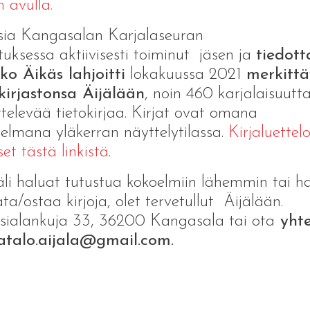
n avulla.
ia Kangasalan Karjalaseuran
ituksessa aktiivisesti toiminut jäsen ja
tiedott
o Äikäs lahjoitti
lokakuussa 2021
merkitt
kirjastonsa Äijälään
, noin 460 karjalaisuutt
ttelevää tietokirjaa. Kirjat ovat omana
elmana yläkerran näyttelytilassa.
Kirjaluettel
et tästä linkistä
.
li haluat tutustua kokoelmiin lähemmin tai h
ata/ostaa kirjoja, olet tervetullut Äijälään.
sialankuja 33, 36200 Kangasala tai ota
yhte
latalo.aijala@gmail.com.