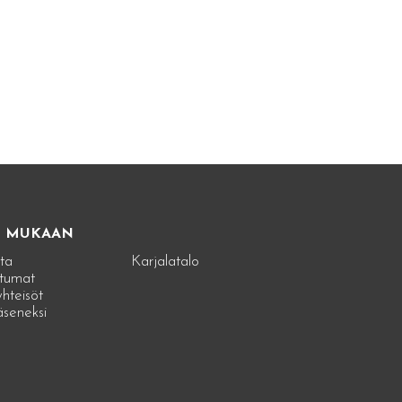
E MUKAAN
ta
Karjalatalo
tumat
hteisöt
jäseneksi