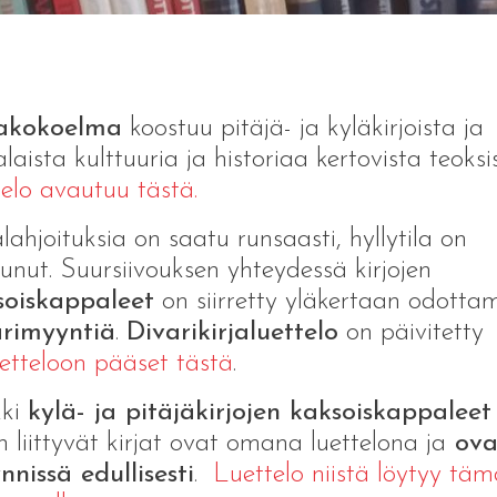
jakokoelma
koostuu pitäjä- ja kyläkirjoista ja
alaista kulttuuria ja historiaa kertovista teoksi
telo avautuu tästä.
alahjoituksia on saatu runsaasti, hyllytila on
unut. Suursiivouksen yhteydessä kirjojen
soiskappaleet
on siirretty yläkertaan odott
arimyyntiä
.
Divarikirjaluettelo
on päivitetty
uetteloon pääset tästä
.
kki
kylä- ja pitäjäkirjojen kaksoiskappaleet
in liittyvät kirjat ovat omana luettelona ja
ova
nissä edullisesti
.
Luettelo niistä löytyy tä