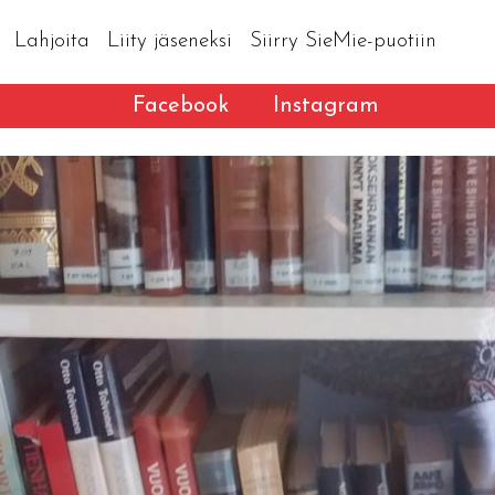
Lahjoita
Liity jäseneksi
Siirry SieMie-puotiin
Facebook
Instagram