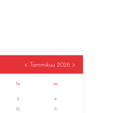
<
Tammikuu 2026
>
la
su
3
4
10
11