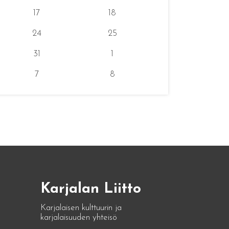
17
18
24
25
31
1
7
8
Karjalan Liitto
Karjalaisen kulttuurin ja
karjalaisuuden yhteisö