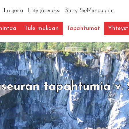
Lahjoita
Liity jäseneksi
Siirry SieMie-puotiin
mintaa
Tule mukaan
Tapahtumat
Yhteyst
aseuran tapahtumia v.