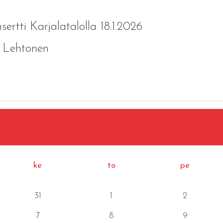
ertti Karjalatalolla 18.1.2026
 Lehtonen
ke
to
pe
31
1
2
7
8
9