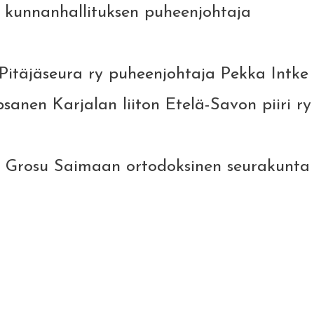
 kunnanhallituksen puheenjohtaja
äjäseura ry puheenjohtaja Pekka Intke
nen Karjalan liiton Etelä-Savon piiri ry
maan ortodoksinen seurakunta