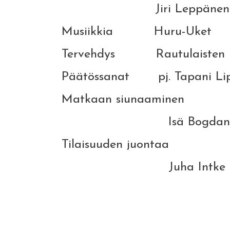
Jiri Leppänen
Musiikkia Huru-Uket
Tervehdys Rautulaisten Pit
Päätössanat pj. Tapani Lipsa
Matkaan siunaaminen
Isä Bogdan Grosu Sai
Tilaisuuden juontaa
Juha Intke