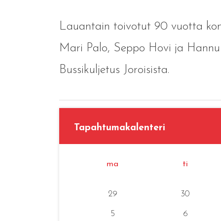
Lauantain toivotut 90 vuotta kons
Mari Palo, Seppo Hovi ja Hannu
Bussikuljetus Joroisista.
Tapahtumakalenteri
ma
ti
29
30
5
6