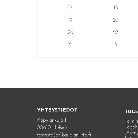
12
13
19
20
26
27
2
3
YHTEYSTIEDOT
TUL
Käpylänkuja 1
Toimin
Tapah
00610 Helsinki
Jäseny
toimisto(at)karjalanliitto.fi