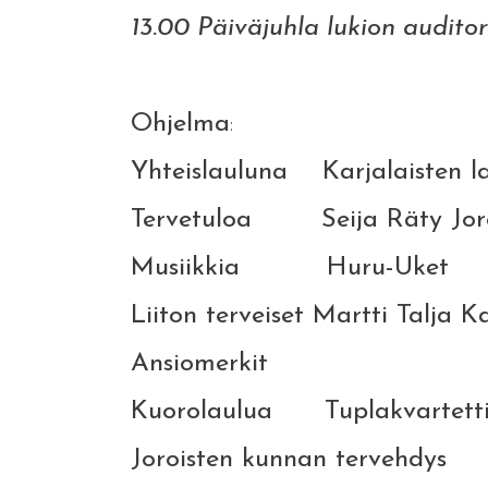
13.00 Päiväjuhla lukion auditor
Ohjelma
:
Yhteislauluna Karjalaisten la
Tervetuloa Seija Räty Joroi
Musiikkia Huru-Uket
Liiton terveiset Martti Talja K
Ansiomerkit
Kuorolaulua Tuplakvartett
Joroisten kunnan tervehdys