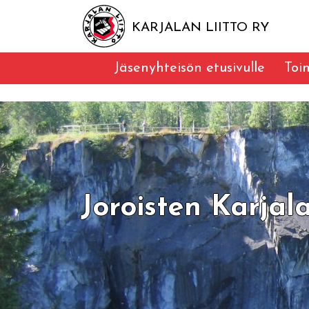
KARJALAN LIITTO RY
Jäsenyhteisön etusivulle
Toi
Joroisten Karjal