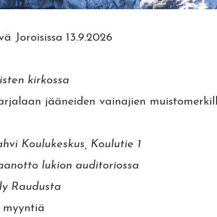
ä Joroisissa
13.9.2026
isten kirkossa
rjalaan jääneiden vainajien muistomerkil
kahvi Koulukeskus, Koulutie 1
taanotto lukion auditoriossa
tely Raudusta
n myyntiä