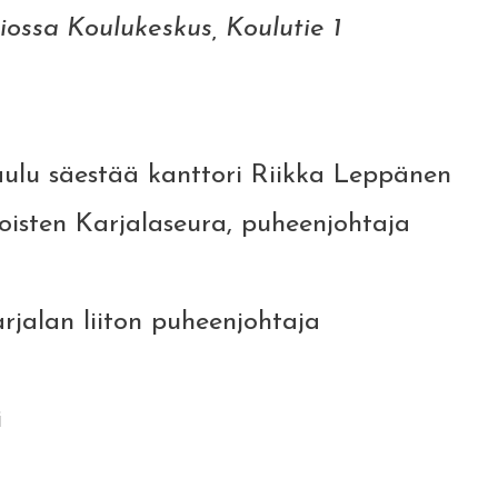
iossa Koulukeskus, Koulutie 1
ulu säestää kanttori Riikka Leppänen
sten Karjalaseura, puheenjohtaja
arjalan liiton puheenjohtaja
i