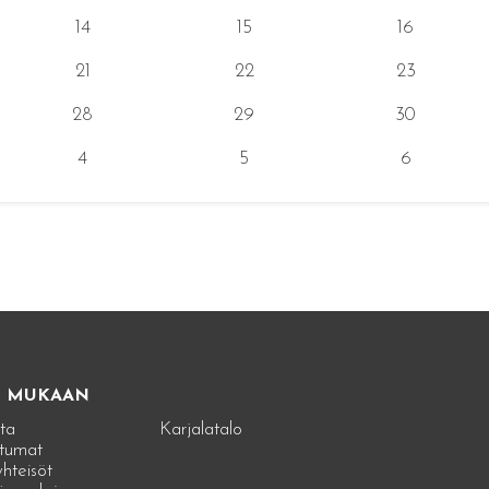
14
15
16
21
22
23
28
29
30
4
5
6
E MUKAAN
ta
Karjalatalo
tumat
hteisöt