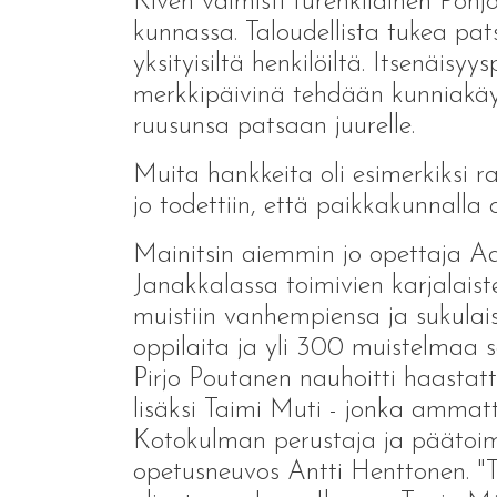
Kiven valmisti turenkilainen Poh
kunnassa. Taloudellista tukea pa
yksityisiltä henkilöiltä. Itsenäi
merkkipäivinä tehdään kunniakäynn
ruusunsa patsaan juurelle.
Muita hankkeita oli esimerkiksi ra
jo todettiin, että paikkakunnalla 
Mainitsin aiemmin jo opettaja Aar
Janakkalassa toimivien karjalaist
muistiin vanhempiensa ja sukulais
oppilaita ja yli 300 muistelmaa sa
Pirjo Poutanen nauhoitti haastatte
lisäksi Taimi Muti - jonka ammatti
Kotokulman perustaja ja päätoimi
opetusneuvos Antti Henttonen. "Tu