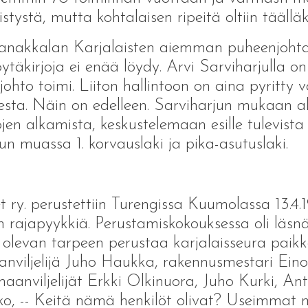
ystä, mutta kohtalaisen ripeitä oltiin täälläk
anakkalan Karjalaisten aiemman puheenjohta
pöytäkirjoja ei enää löydy. Arvi Sarviharjulla on
johto toimi. Liiton hallintoon on aina pyritty
ta. Näin on edelleen. Sarviharjun mukaan alk
jen alkamista, keskustelemaan esille tulevista
un muassa 1. korvauslaki ja pika-asutuslaki.
 ry. perustettiin Turengissa Kuumolassa 13.4.1
 rajapyykkiä. Perustamiskokouksessa oli läsnä
oi olevan tarpeen perustaa karjalaisseura pai
aanviljelijä Juho Haukka, rakennusmestari Ein
maanviljelijät Erkki Olkinuora, Juho Kurki, Ant
o, -- Keitä nämä henkilöt olivat? Useimmat ma