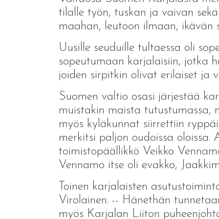
tilalle työn, tuskan ja vaivan se
maahan, leutoon ilmaan, ikävän si
Uusille seuduille tultaessa oli s
sopeutumaan karjalaisiin, jotka h
joiden sirpitkin olivat erilaiset j
Suomen valtio osasi järjestää kar
muistakin maista tutustumassa, m
myös kyläkunnat siirrettiin ryppäin
merkitsi paljon oudoissa oloissa.
toimistopäällikkö Veikko Vennamo.
Vennamo itse oli evakko, Jaakkimaa
Toinen karjalaisten asutustoimin
Virolainen. -- Hänethän tunnetaan
myös Karjalan Liiton puheenjohtaj