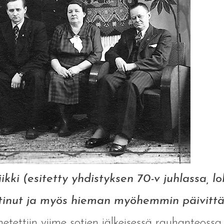
ikki (esitetty yhdistyksen 70-v juhlassa, 
atinut ja myös hieman myöhemmin päivitt
ettiin viime sotien jälkeisessä rauhanteossa