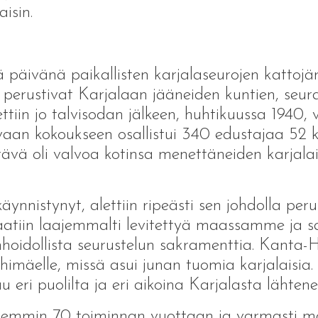
aisin.
ä päivänä paikallisten karjalaseurojen kattojär
en perustivat Karjalaan jääneiden kuntien, seu
stettiin jo talvisodan jälkeen, huhtikuussa 1940
vaan kokoukseen osallistui 340 edustajaa 52 k
ehtävä oli valvoa kotinsa menettäneiden karjalai
äynnistynyt, alettiin ripeästi sen johdolla peru
saatiin laajemmalti levitettyä maassamme ja s
unhoidollista seurustelun sakramenttia. Kanta
ihimäelle, missä asui junan tuomia karjalaisia.
uu eri puolilta ja eri aikoina Karjalasta lähten
aisemmin 70 toiminnan vuottaan ja varmasti 