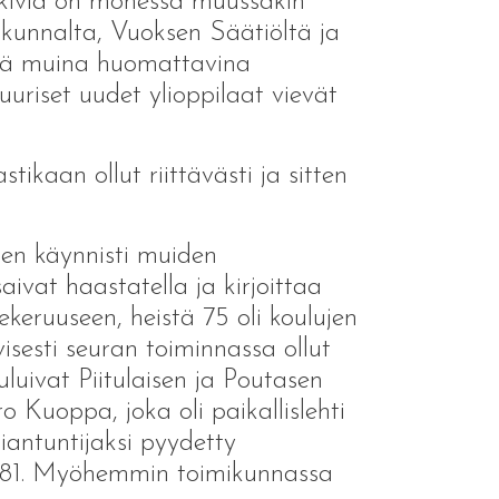
a kiviä on monessa muussakin
akunnalta, Vuoksen Säätiöltä ja
äinä muina huomattavina
uuriset uudet ylioppilaat vievät
ikaan ollut riittävästi ja sitten
nen käynnisti muiden
ivat haastatella ja kirjoittaa
ekeruuseen, heistä 75 oli koulujen
isesti seuran toiminnassa ollut
uluivat Piitulaisen ja Poutasen
o Kuoppa, joka oli paikallislehti
antuntijaksi pyydetty
 1981. Myöhemmin toimikunnassa