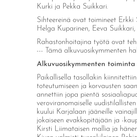
Kurki ja Pekka Suikkari.
Sihteereinä ovat toimineet Erkki
Helga Kuparinen, Eeva Suikkari,
Rahastonhoitajina työtä ovat te
--- Tämä alkuvuosikymmenten hall
Alkuvuosikymmenten toiminta
Paikallisella tasollakin kiinnitet
toteutumiseen ja korvausten saanti
annettiin jopa pientä sosiaaliapu
veroviranomaiselle uudistilalliste
kuului Karjalaan jääneille vainaji
jokaiseen evakkopitäjään ja -kaupu
Kirsti Liimataisen mallia ja hän