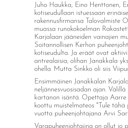
Juho Haukka, Eino Henttonen, Erkk
kotiseudullaan istuessaan erinäi
rakennusfirmansa Talovalmiste Oy:
muassa runokokoelman Rakastett
Karjalaan jääneiden vainajien mui
Soitannollisen Kerhon puheenjohtaj
kotiseudulta. Ja eräät ovat aktii
antrealaisia; olihan Janakkala y
ohella. Mutta Sinkko oli siis Viip
Ensimmäinen Janakkalan Karjalai
neljännesvuosisadan ajan. Välil
kartanon isäntä. Opettaja Aarre P
koottu muistelmateos "Tule tähä p
vuotta puheenjohtajana Arvi Sarv
Varapuheenjohtajina on ollut jo 