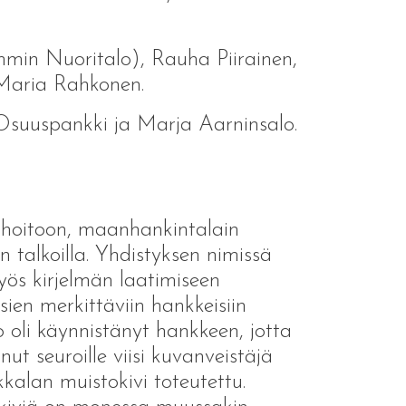
mmin Nuoritalo), Rauha Piirainen,
-Maria Rahkonen.
Osuuspankki ja Marja Aarninsalo.
en hoitoon, maanhankintalain
n talkoilla. Yhdistyksen nimissä
yös kirjelmän laatimiseen
sien merkittäviin hankkeisiin
o oli käynnistänyt hankkeen, jotta
ut seuroille viisi kuvanveistäjä
kalan muistokivi toteutettu.