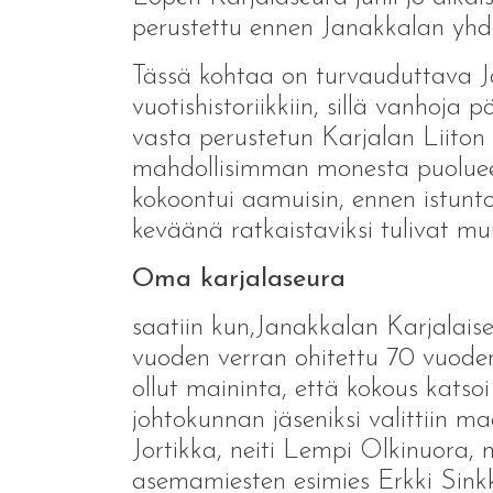
perustettu ennen Janakkalan yhdist
Tässä kohtaa on turvauduttava J
vuotishistoriikkiin, sillä vanhoja 
vasta perustetun Karjalan Liiton 
mahdollisimman monesta puoluees
kokoontui aamuisin, ennen istunto
keväänä ratkaistaviksi tulivat mu
Oma karjalaseura
saatiin kun,Janakkalan Karjalaiset
vuoden verran ohitettu 70 vuoden
ollut maininta, että kokous kats
johtokunnan jäseniksi valittiin m
Jortikka, neiti Lempi Olkinuora, 
asemamiesten esimies Erkki Sinkk