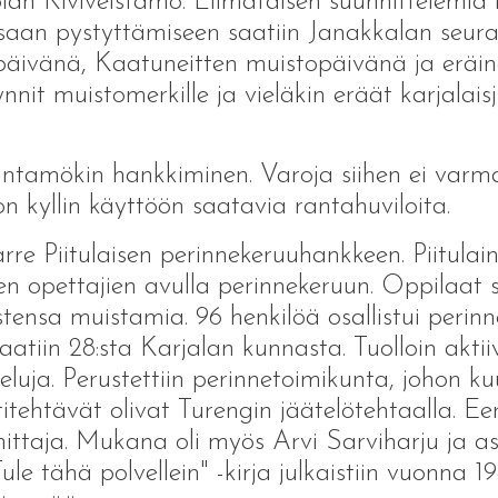
jolan Kiviveistämö. Liimataisen suunnittelemi
tsaan pystyttämiseen saatiin Janakkalan seur
syyspäivänä, Kaatuneitten muistopäivänä ja er
it muistomerkille ja vieläkin eräät karjalaisj
ntamökin hankkiminen. Varoja siihen ei varmast
on kyllin käyttöön saatavia rantahuviloita.
re Piitulaisen perinnekeruuhankkeen. Piitulai
en opettajien avulla perinnekeruun. Oppilaat sa
tensa muistamia. 96 henkilöä osallistui perinn
atiin 28:sta Karjalan kunnasta. Tuolloin aktiiv
luja. Perustettiin perinnetoimikunta, johon ku
tehtävät olivat Turengin jäätelötehtaalla. Eer
ttaja. Mukana oli myös Arvi Sarviharju ja asi
le tähä polvellein" -kirja julkaistiin vuonna