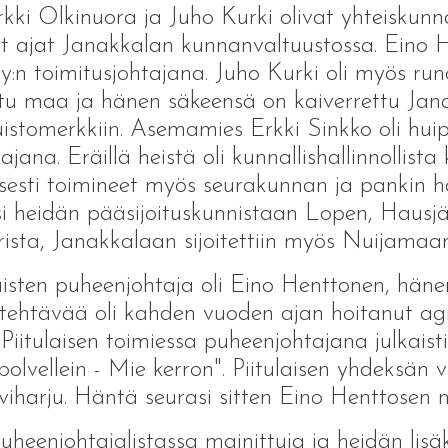
i Olkinuora ja Juho Kurki olivat yhteiskunnan
set ajat Janakkalan kunnanvaltuustossa. Eino 
n toimitusjohtajana. Juho Kurki oli myös runo
u maa ja hänen säkeensä on kaiverrettu Jan
stomerkkiin. Asemamies Erkki Sinkko oli huippu
ana. Eräillä heistä oli kunnallishallinnollista
visesti toimineet myös seurakunnan ja pankin h
ksi heidän pääsijoituskunnistaan Lopen, Hausj
urista, Janakkalaan sijoitettiin myös Nuijamaan
sten puheenjohtaja oli Eino Henttonen, hänen
lä tehtävää oli kahden vuoden ajan hoitanut 
iitulaisen toimiessa puheenjohtajana julkaist
olvellein - Mie kerron". Piitulaisen yhdeksän 
iharju. Häntä seurasi sitten Eino Henttosen 
puheenjohtajalistassa mainittuja ja heidän l