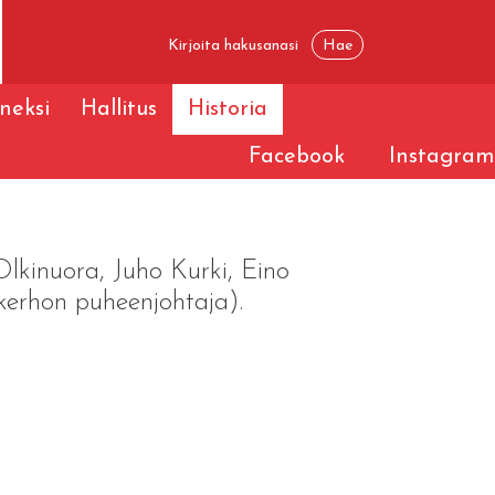
eneksi
Hallitus
Historia
Facebook
Instagram
Olkinuora, Juho Kurki, Eino
 kerhon puheenjohtaja).