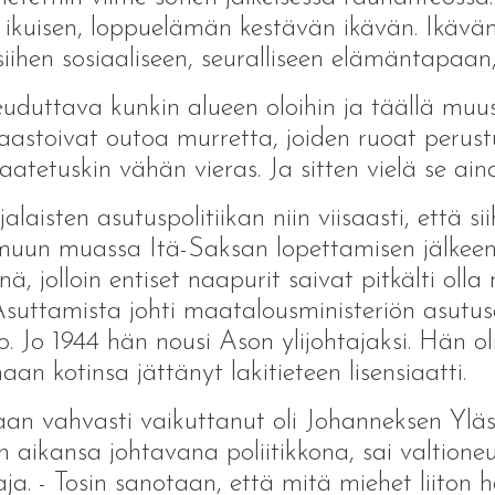
kä ikuisen, loppuelämän kestävän ikävän. Ikävä
ihen sosiaaliseen, seuralliseen elämäntapaan, 
opeuduttava kunkin alueen oloihin ja täällä m
aastoivat outoa murretta, joiden ruoat perustu
a vaatetuskin vähän vieras. Ja sitten vielä se a
jalaisten asutuspolitiikan niin viisaasti, että
uun muassa Itä-Saksan lopettamisen jälkeen. M
ä, jolloin entiset naapurit saivat pitkälti olla 
 Asuttamista johti maatalousministeriön asutus
 Jo 1944 hän nousi Ason ylijohtajaksi. Hän oli
n kotinsa jättänyt lakitieteen lisensiaatti.
taan vahvasti vaikuttanut oli Johanneksen Yl
 aikansa johtavana poliitikkona, sai valtione
a. - Tosin sanotaan, että mitä miehet liiton 