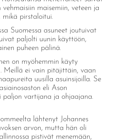
n vehmaisiin maisemiin, veteen ja
mikä pirstaloitui.
uussa Suomessa asuneet joutuivat
ivat paljolti uunin käyttöön,
inainen puheen pälinä.
 siihen on myöhemmin käyty
eillä ei vain pitäjittäin, vaan
naapureita uusilla asuinsijoilla. Se
asiainosaston eli Ason
 paljon vartijana ja ohjaajana.
äsommeelta lähtenyt Johannes
uvoksen arvon, mutta hän oli
hallinnossa pistivät menemään,