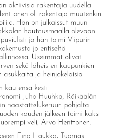
 aktiivisia rakentajia uudella
Henttonen oli rakentaja muutenkin
ilija. Hän on julkaissut muun
akkalan hautausmaalla olevaan
viulisti ja hän toimi Viipurin
 kokemusta jo entiseltä
allinnossa. Useimmat olivat
ärven sekä läheisten kaupunkien
 asukkaita ja heinjokelaisia.
 kautensa kesti
agronomi Juho Huuhka, Räikäälän
iin haastattelukeruun pohjalta
vuoden kauden jälkeen toimi kaksi
nuorempi veli, Arvo Henttonen.
isäkseen Eino Haukka, Tuomas