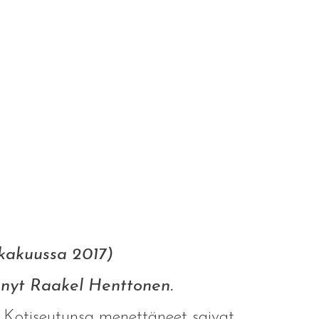
lokakuussa 2017)
änyt Raakel Henttonen.
. Kotiseutunsa menettäneet saivat