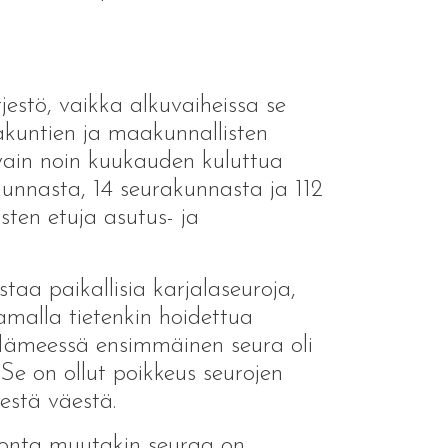
jestö, vaikka alkuvaiheissa se
rakuntien ja maakunnallisten
, vain noin kuukauden kuluttua
unnasta, 14 seurakunnasta ja 112
sten etuja asutus- ja
staa paikallisia karjalaseuroja,
amalla tietenkin hoidettua
-Hämeessä ensimmäinen seura oli
 Se on ollut poikkeus seurojen
eestä väestä.
monta muutakin seuraa on