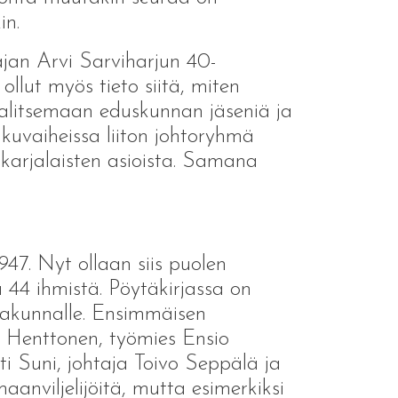
in.
jan Arvi Sarviharjun 40-
 ollut myös tieto siitä, miten
 valitsemaan eduskunnan jäseniä ja
uvaiheissa liiton johtoryhmä
 karjalaisten asioista. Samana
947. Nyt ollaan siis puolen
 44 ihmistä. Pöytäkirjassa on
kkakunnalle. Ensimmäisen
o Henttonen, työmies Ensio
ti Suni, johtaja Toivo Seppälä ja
anviljelijöitä, mutta esimerkiksi