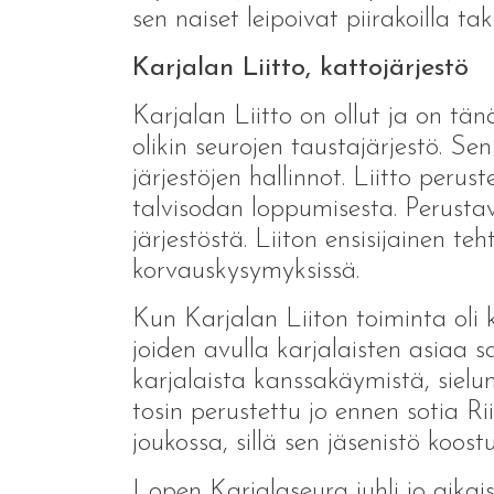
sen naiset leipoivat piirakoilla tak
Karjalan Liitto, kattojärjestö
Karjalan Liitto on ollut ja on tän
olikin seurojen taustajärjestö. S
järjestöjen hallinnot. Liitto peru
talvisodan loppumisesta. Perusta
järjestöstä. Liiton ensisijainen t
korvauskysymyksissä.
Kun Karjalan Liiton toiminta oli k
joiden avulla karjalaisten asiaa 
karjalaista kanssakäymistä, siel
tosin perustettu jo ennen sotia Ri
joukossa, sillä sen jäsenistö koost
Lopen Karjalaseura juhli jo aik