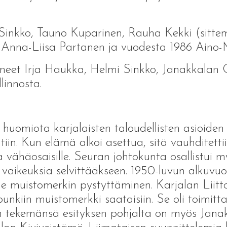
 Sinkko, Tauno Kuparinen, Rauha Kekki (sitte
 Anna-Liisa Partanen ja vuodesta 1986 Aino
hneet Irja Haukka, Helmi Sinkko, Janakkalan 
innosta.
tiin huomiota karjalaisten taloudellisten asioid
in. Kun elämä alkoi asettua, sitä vauhditettii
a vähäosaisille. Seuran johtokunta osallistui m
n vaikeuksia selvittääkseen. 1950-luvun alkuvuo
lle muistomerkin pystyttäminen. Karjalan Liitt
nkiin muistomerkki saataisiin. Se oli toimittan
en tekemänsä esityksen pohjalta on myös Janak