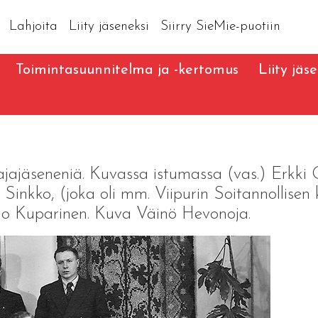
Lahjoita
Liity jäseneksi
Siirry SieMie-puotiin
Toimintasuunnitelma ja -kertomus
Liity jäs
ajajäseneniä. Kuvassa istumassa (vas.) Erkki 
Sinkko, (joka oli mm. Viipurin Soitannollisen
auno Kuparinen. Kuva Väinö Hevonoja.