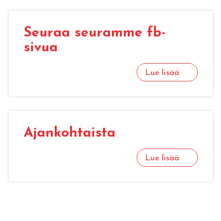
Seu­raa seu­ram­me fb-
sivua
Lue lisää
Ajan­koh­tais­ta
Lue lisää