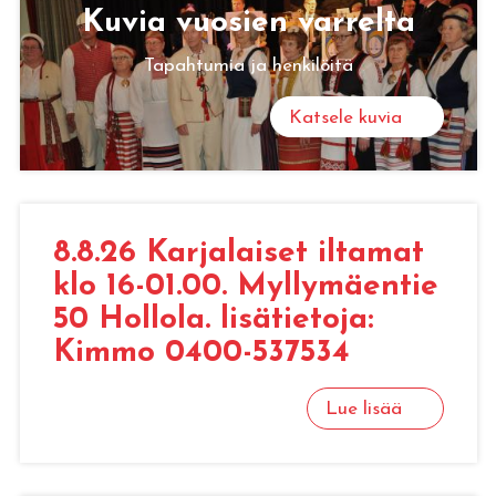
Kuvia vuo­sien var­rel­ta
Tapahtumia ja henkilöitä
Katsele kuvia
8.8.26 Kar­ja­lai­set il­ta­mat
klo 16-01.00. Myl­ly­mäen­tie
50 Hol­lo­la. li­sä­tie­to­ja:
Kimmo 0400-537534
Lue lisää