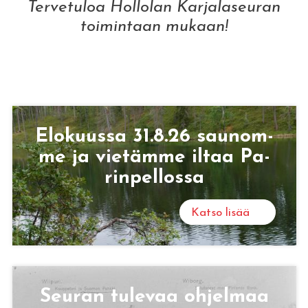
Tervetuloa Hollolan Karjalaseuran
toimintaan mukaan!
Hollolan Karjalaseura ry
Lue lisää!
Elo­kuus­sa 31.8.26 sau­nom­
me ja vie­täm­me iltaa Pa­
rin­pel­los­sa
Katso lisää
Seu­ran tu­le­vaa oh­jel­maa