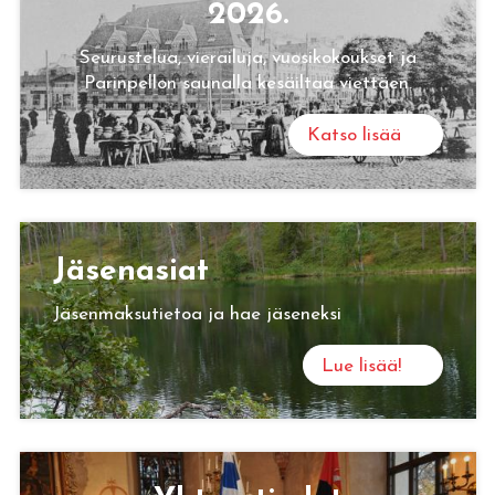
2026.
Seurustelua, vierailuja, vuosikokoukset ja
Parinpellon saunalla kesäiltaa viettäen.
Katso lisää
Jä­se­n­asiat
Jäsenmaksutietoa ja hae jäseneksi
Lue lisää!