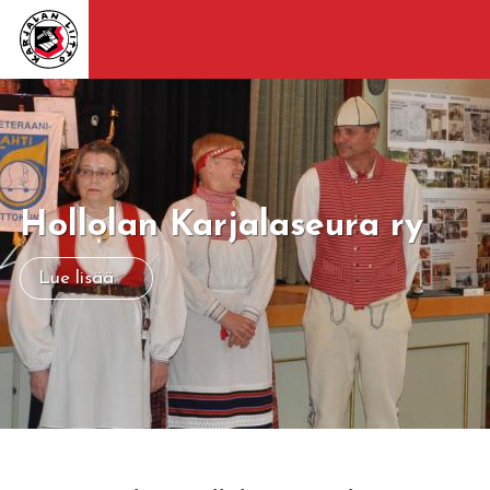
Hollolan Karjalaseura ry
Lue lisää