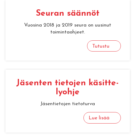
Seu­ran sään­nöt
Vuosina 2018 ja 2019 seura on uusinut
toimintaohjeet.
Tutustu
Jä­sen­ten tie­to­jen kä­sit­te­
ly­oh­je
Jäsentietojen tietoturva
Lue lisää