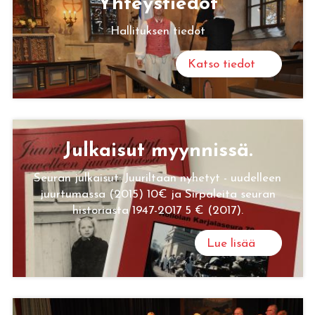
Yh­teys­tie­dot
Hallituksen tiedot
Katso tiedot
Jul­kai­sut myyn­nis­sä.
Seuran julkaisut: Juuriltaan nyhetyt - uudelleen
juurtumassa (2015) 10€ ja Sirpaleita seuran
historiasta 1947-2017 5 € (2017).
Lue lisää