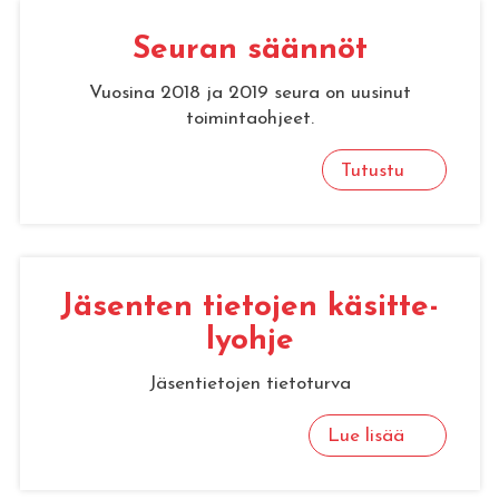
Seu­ran sään­nöt
Vuosina 2018 ja 2019 seura on uusinut
toimintaohjeet.
Tutustu
Jä­sen­ten tie­to­jen kä­sit­te­
ly­oh­je
Jäsentietojen tietoturva
Lue lisää