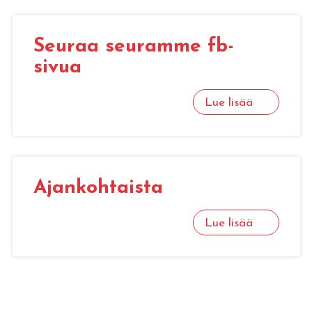
Seu­raa seu­ram­me fb-
sivua
Lue lisää
Ajan­koh­tais­ta
Lue lisää