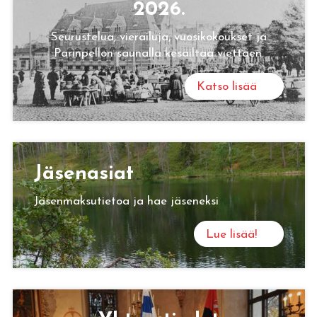
2026.
Seurustelua, vierailuja, vuosikokoukset ja
Parinpellon saunalla kesäiltaa viettäen.
Katso lisää
Jä­se­n­asiat
Jäsenmaksutietoa ja hae jäseneksi
Lue lisää!