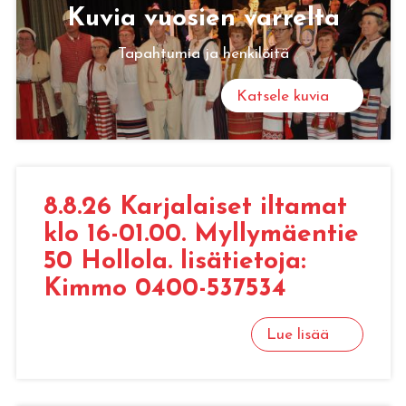
Kuvia vuo­sien var­rel­ta
Tapahtumia ja henkilöitä
Katsele kuvia
8.8.26 Kar­ja­lai­set il­ta­mat
klo 16-01.00. Myl­ly­mäen­tie
50 Hol­lo­la. li­sä­tie­to­ja:
Kimmo 0400-537534
Lue lisää