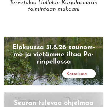
Tervetuloa Hollolan Karjalaseuran
toimintaan mukaan!
Hollolan Karjalaseura ry
Lue lisää!
Elo­kuus­sa 31.8.26 sau­nom­
me ja vie­täm­me iltaa Pa­
rin­pel­los­sa
Katso lisää
Seu­ran tu­le­vaa oh­jel­maa