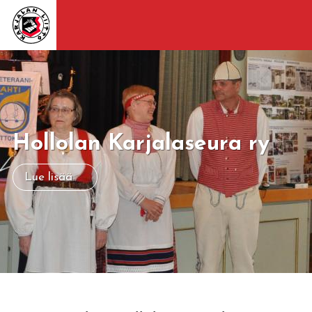
Hollolan Karjalaseura ry
Lue lisää