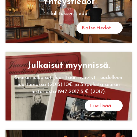
Yh­teys­tie­dot
Hallituksen tiedot
Katso tiedot
Jul­kai­sut myyn­nis­sä.
Seuran julkaisut: Juuriltaan nyhetyt - uudelleen
juurtumassa (2015) 10€ ja Sirpaleita seuran
historiasta 1947-2017 5 € (2017).
Lue lisää