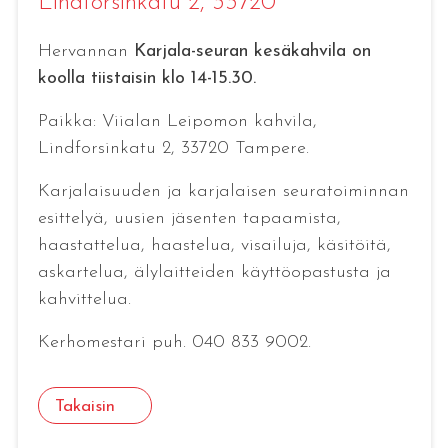
Lindforsinkatu 2, 33720
Hervannan
Karjala-seuran kesäkahvila on
koolla
tiistaisin klo 14-15.30.
Paikka: Viialan Leipomon kahvila,
Lindforsinkatu 2, 33720 Tampere.
Karjalaisuuden ja karjalaisen seuratoiminnan
esittelyä, uusien jäsenten tapaamista,
haastattelua, haastelua, visailuja, käsitöitä,
askartelua, älylaitteiden käyttöopastusta ja
kahvittelua.
Kerhomestari puh. 040 833 9002.
Takaisin