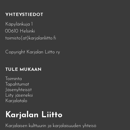
YHTEYSTIEDOT
Käpylänkuja 1
00610 Helsinki
toimisto(at)karjalanliitto.fi
Copyright Karjalan Liitto ry
TULE MUKAAN
Toiminta
Tapahtumat
Jäsenyhteisöt
Liity jäseneksi
Karjalatalo
Karjalan Liitto
Karjalaisen kulttuurin ja karjalaisuuden yhteisö