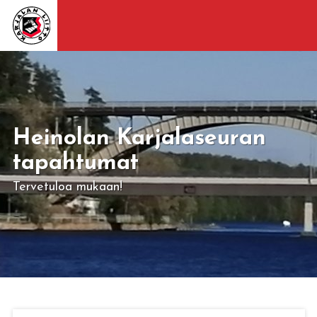
Heinolan Karjalaseuran
tapahtumat
Tervetuloa mukaan!