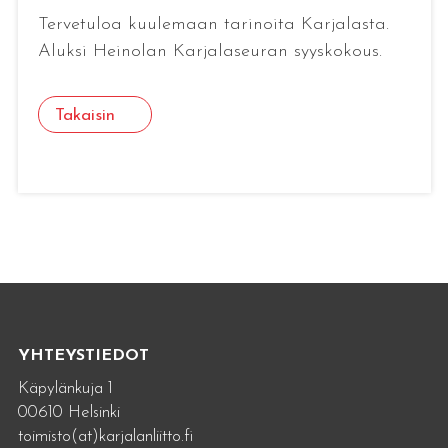
Tervetuloa kuulemaan tarinoita Karjalasta.
Aluksi Heinolan Karjalaseuran syyskokous.
Takaisin
YHTEYSTIEDOT
Käpylänkuja 1
00610 Helsinki
toimisto(at)karjalanliitto.fi