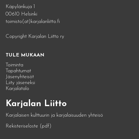
Käpylänkuja 1
00610 Helsinki
toimisto(at)karjalanliitto.fi
Copyright Karjalan Liitto ry
TULE MUKAAN
Toiminta
Tapahtumat
Jäsenyhteisöt
Liity jäseneksi
Karjalatalo
Karjalan Liitto
Karjalaisen kulttuurin ja karjalaisuuden yhteisö
Rekisteriseloste (pdf)