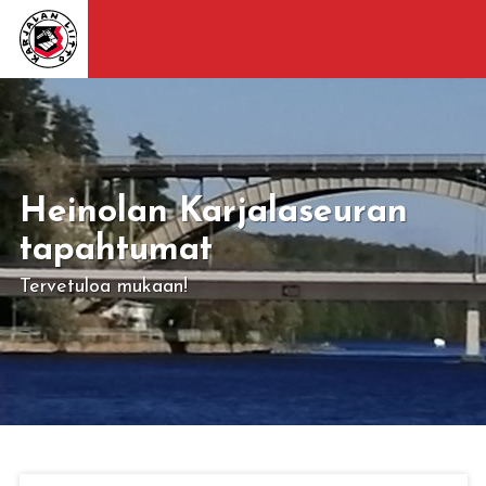
Heinolan Karjalaseuran
tapahtumat
Tervetuloa mukaan!