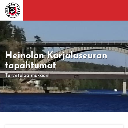
Heinolan Karjalaseuran
tapahtumat
Tervetuloa mukaan!