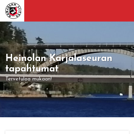
Heinolan Karjalaseuran
tapahtumat
Tervetuloa mukaan!