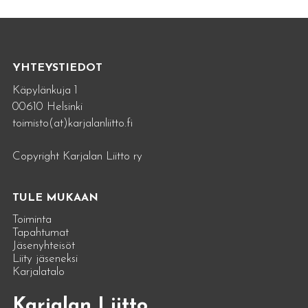
YHTEYSTIEDOT
Käpylänkuja 1
00610 Helsinki
toimisto(at)karjalanliitto.fi
Copyright Karjalan Liitto ry
TULE MUKAAN
Toiminta
Tapahtumat
Jäsenyhteisöt
Liity jäseneksi
Karjalatalo
Karjalan Liitto