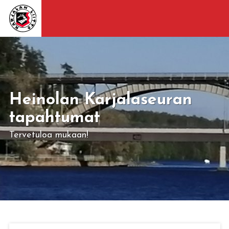
Heinolan Karjalaseuran
tapahtumat
Tervetuloa mukaan!