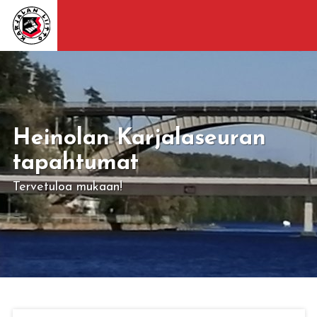
Heinolan Karjalaseuran
tapahtumat
Tervetuloa mukaan!