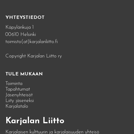
YHTEYSTIEDOT
Käpylänkuja 1
00610 Helsinki
toimisto(at)karjalanliitto.fi
Copyright Karjalan Liitto ry
TULE MUKAAN
Toiminta
Tapahtumat
Jäsenyhteisöt
Liity jäseneksi
Karjalatalo
Karjalan Liitto
Karjalaisen kulttuurin ja karjalaisuuden yhteisö