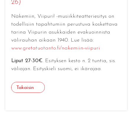
26)
Näkemiin, Viipuri! -musiikkiteatteriesitys on
todellisiin tapahtumiin perustuva koskettava
tarina Viipurin asukkaiden evakuoinnista
välirauhan aikaan 1940. Lue lisää:
www.gretatuotanto.fi/nakemiin-viipuri
Liput 27-30€
. Esityksen kesto n. 2 tuntia, sis.
väliajan. Esityskieli suomi, ei ikärajaa.
Takaisin