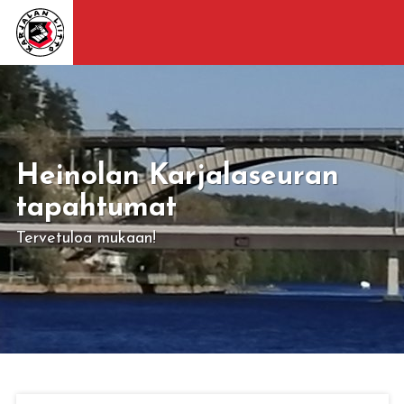
Heinolan Karjalaseuran
tapahtumat
Tervetuloa mukaan!