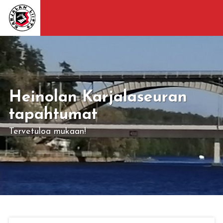
Heinolan Karjalaseuran
tapahtumat
Tervetuloa mukaan!