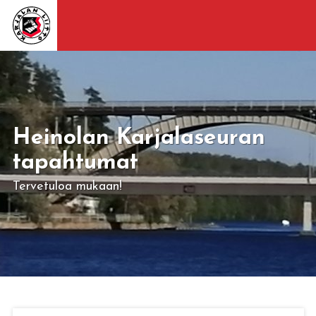
Heinolan Karjalaseuran
tapahtumat
Tervetuloa mukaan!