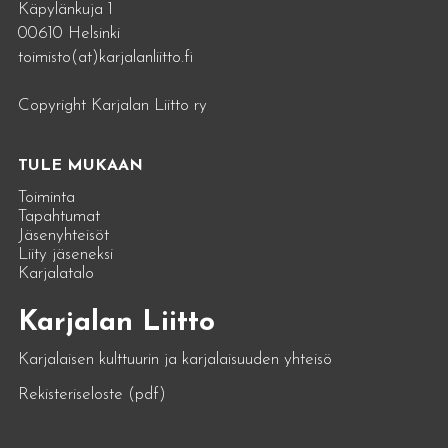
Käpylänkuja 1
00610 Helsinki
toimisto(at)karjalanliitto.fi
Copyright Karjalan Liitto ry
TULE MUKAAN
Toiminta
Tapahtumat
Jäsenyhteisöt
Liity jäseneksi
Karjalatalo
Karjalan Liitto
Karjalaisen kulttuurin ja karjalaisuuden yhteisö
Rekisteriseloste (pdf)