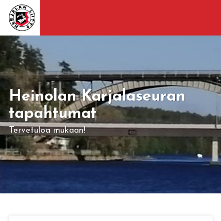
Heinolan Karjalaseuran
tapahtumat
Tervetuloa mukaan!