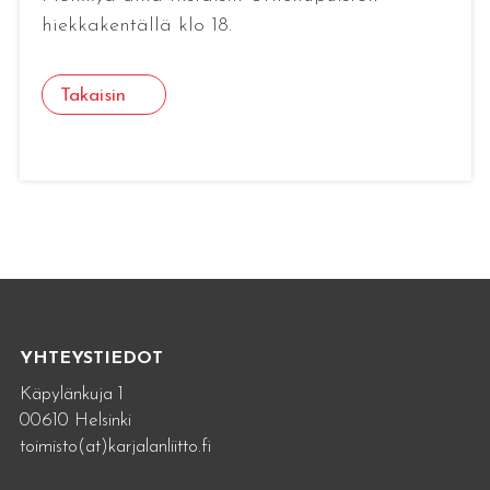
hiekkakentällä klo 18.
Takaisin
YHTEYSTIEDOT
Käpylänkuja 1
00610 Helsinki
toimisto(at)karjalanliitto.fi