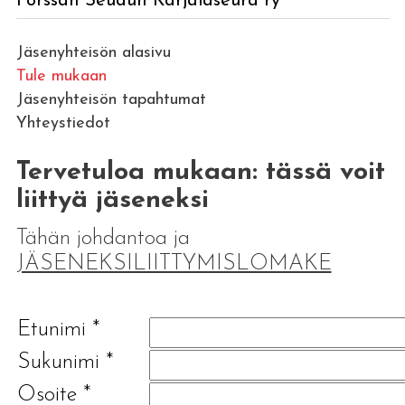
Forssan Seudun Karjalaseura ry
Jäsenyhteisön alasivu
Tule mukaan
Jäsenyhteisön tapahtumat
Yhteystiedot
Tervetuloa mukaan: tässä voit
liittyä jäseneksi
Tähän johdantoa ja
JÄSENEKSILIITTYMISLOMAKE
Etunimi
*
Sukunimi
*
Osoite
*