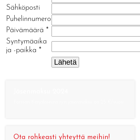
Sähköposti
Puhelinnumero
Päivämäärä
*
Syntymäaika
ja -paikka
*
Lähetä
Jäsenmaksu 2024
Forssan Karjalaseura ry:n jäsenmaksu on 25 €/vuosi
Ota rohkeasti yhteyttä meihin!