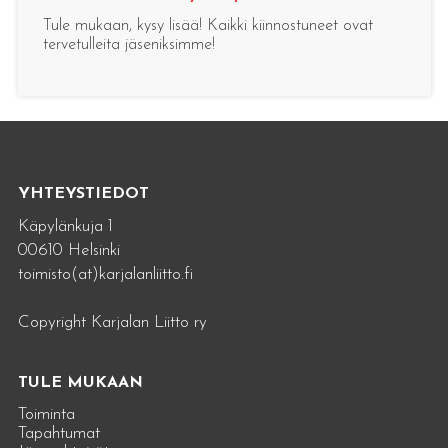
Tule mukaan, kysy lisää! Kaikki kiinnostuneet ovat
tervetulleita jäseniksimme!
YHTEYSTIEDOT
Käpylänkuja 1
00610 Helsinki
toimisto(at)karjalanliitto.fi
Copyright Karjalan Liitto ry
TULE MUKAAN
Toiminta
Tapahtumat