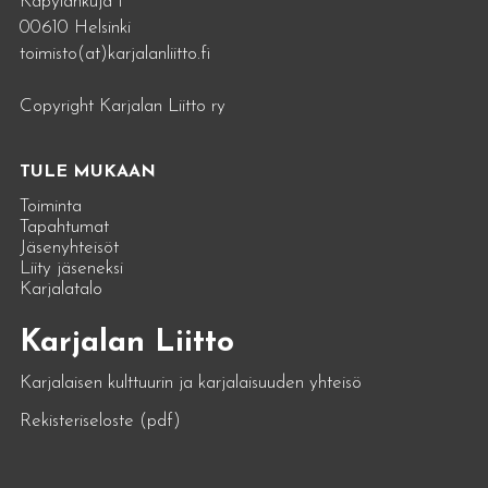
Käpylänkuja 1
00610 Helsinki
toimisto(at)karjalanliitto.fi
Copyright Karjalan Liitto ry
TULE MUKAAN
Toiminta
Tapahtumat
Jäsenyhteisöt
Liity jäseneksi
Karjalatalo
Karjalan Liitto
Karjalaisen kulttuurin ja karjalaisuuden yhteisö
Rekisteriseloste (pdf)