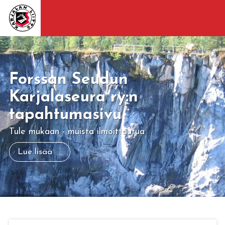
Forssan Seudun
Karjalaseura ry:n
tapahtumasivu
Tule mukaan - muista ilmoittautua
Lue lisää