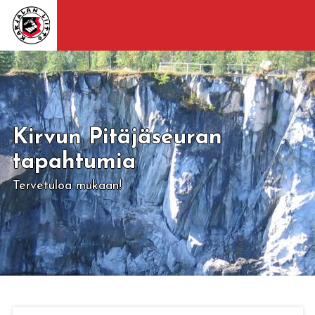
Kirvun Pitäjäseuran
tapahtumia
Tervetuloa mukaan!