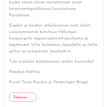
koska nämä olivat menettäneet omat
kesänviettopaikkansa luovutetussa
Karjalassa.
Evakot ja heidän jälkeläisensä ovat olleet
vuosikymmeniä kiitollisia Helsingin
kaupungille vapaa-ajanviettopaikasta ja
käyttäneet Villa Salmelaa ylpeydellä ja ilolla
juhliin ja arkipäivän lepohetkiin.
Tule mukaan bailaamaan stadin kunniaksi!
Pääskyn hallitus
Kuvat Tarja Ruuska ja Föreningen Brage
Takaisin