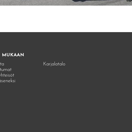
E MUKAAN
ta
Karjalatalo
tumat
hteisöt
jäseneksi