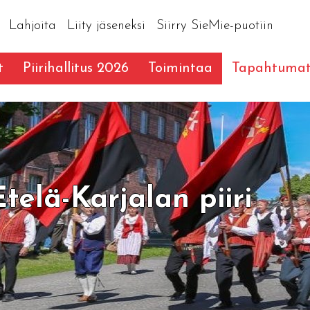
Lahjoita
Liity jäseneksi
Siirry SieMie-puotiin
t
Piirihallitus 2026
Toimintaa
Tapahtuma
telä-Karjalan piiri