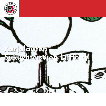
Karjalaisten
Sukuyhteisöjen Liitto ry