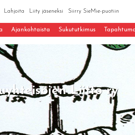
Lahjoita
Liity jäseneksi
Siirry SieMie-puotiin
a
Ajankohtaista
Sukututkimus
Tapahtuma
uyhteisöjen Liitto ry