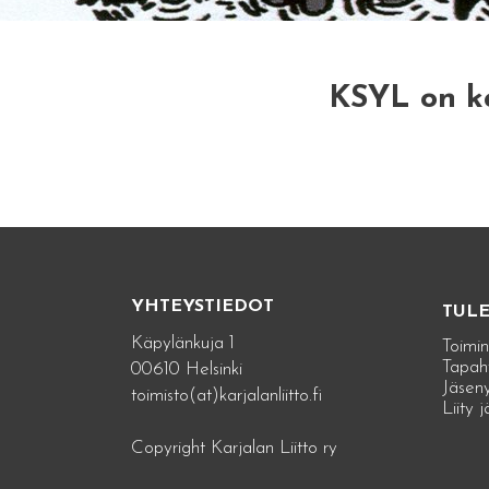
KSYL on ka
YHTEYSTIEDOT
TUL
Käpylänkuja 1
Toimin
Tapah
00610 Helsinki
Jäseny
toimisto(at)karjalanliitto.fi
Liity 
Copyright Karjalan Liitto ry