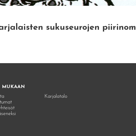
rjalaisten sukuseurojen piirinoma
E MUKAAN
ta
Karjalatalo
tumat
hteisöt
jäseneksi