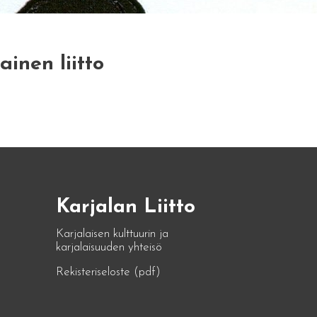
inen liitto
Karjalan Liitto
Karjalaisen kulttuurin ja
karjalaisuuden yhteisö
Rekisteriseloste (pdf)