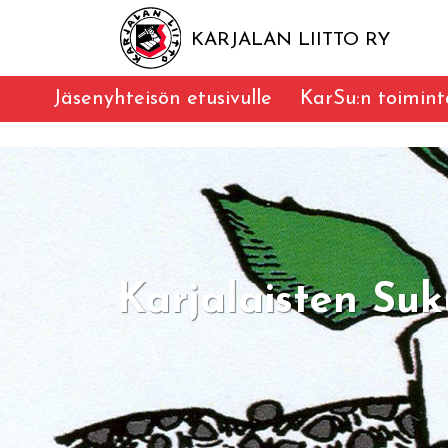
KARJALAN LIITTO RY
Jäsenyhteisön etusivulle
KarSu:n toimint
Karjalaisten Suk