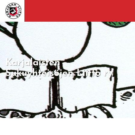
Karjalaisten
Sukuyhteisöjen Liitto ry