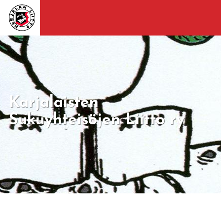
Karjalaisten
Sukuyhteisöjen Liitto ry