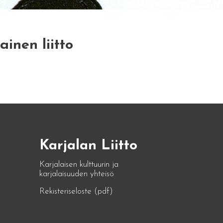
inen liitto
Karjalan Liitto
Karjalaisen kulttuurin ja
karjalaisuuden yhteisö
Rekisteriseloste (pdf)