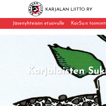
KARJALAN LIITTO RY
Jäsenyhteisön etusivulle
KarSu:n toimint
Karjalaisten Suk