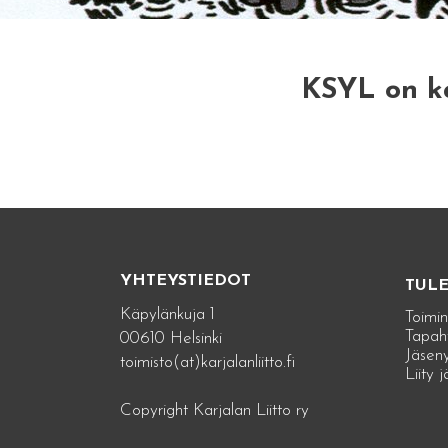
KSYL on ka
YHTEYSTIEDOT
TUL
Käpylänkuja 1
Toimin
Tapah
00610 Helsinki
Jäseny
toimisto(at)karjalanliitto.fi
Liity 
Copyright Karjalan Liitto ry