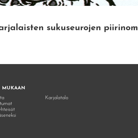
rjalaisten sukuseurojen piirinoma
E MUKAAN
ta
Karjalatalo
tumat
hteisöt
jäseneksi