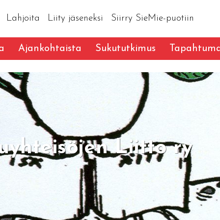
Lahjoita
Liity jäseneksi
Siirry SieMie-puotiin
a
Ajankohtaista
Sukututkimus
Tapahtuma
uyhteisöjen Liitto ry