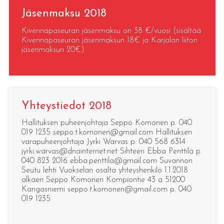
Jäsenmaksu 2018
Kivennapaseuran jäsenmaksu on 38 €/vuosi (sisältää
Kivennapaseuran jäsenmaksun 18€ ja Karjalan liiton
jäsenmaksun 20€)
Yhteystiedot 2018
Hallituksen puheenjohtaja Seppo Komonen p. 040
019 1235 seppo.t.komonen@gmail.com Hallituksen
varapuheenjohtaja Jyrki Warvas p. 040 568 6314
jyrki.warvas@dnainternet.net Sihteeri Ebba Penttilä p.
040 823 2016 ebba.penttila@gmail.com Suvannon
Seutu lehti Vuokselan osalta yhteyshenkilö 1.1.2018
alkaen Seppo Komonen Kompiontie 43 a 51200
Kangasniemi seppo.t.komonen@gmail.com p. 040
019 1235