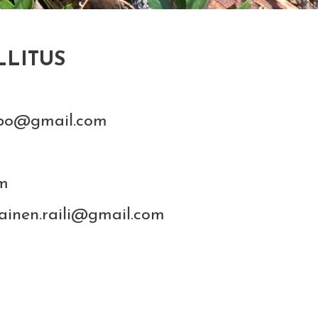
LLITUS
gmail.com
om
.raili@gmail.com