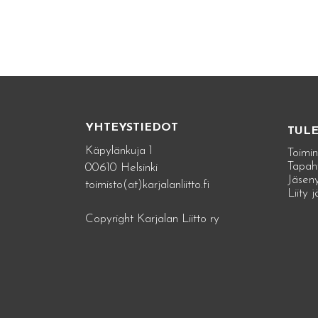
YHTEYSTIEDOT
TUL
Käpylänkuja 1
Toimin
Tapah
00610 Helsinki
Jäseny
toimisto(at)karjalanliitto.fi
Liity 
Copyright Karjalan Liitto ry