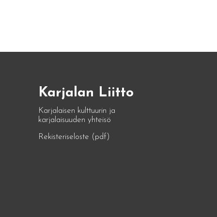
Karjalan Liitto
Karjalaisen kulttuurin ja
karjalaisuuden yhteisö
Rekisteriseloste (pdf)