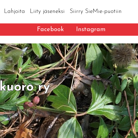
Lahjoita
Liity jäseneksi
Siirry SieMie-puotiin
Facebook
Instagram
kuoro ry