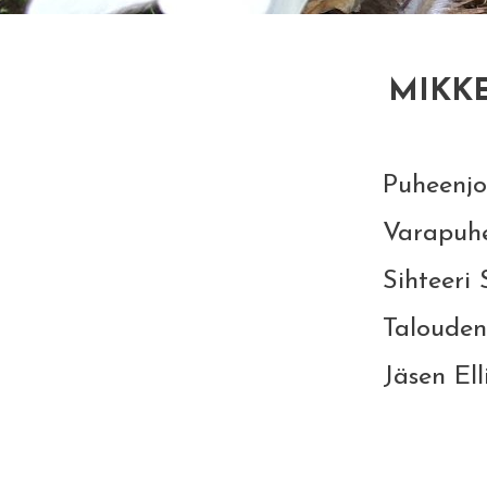
MIKKE
Puheenjohtaja Seppo Antta
Varapuheenjohtaja Pi
Sihteeri Sirpa Räsänen,
Taloudenhoitaja, kotisivut R
Jäsen Elli Hokkanen, ell