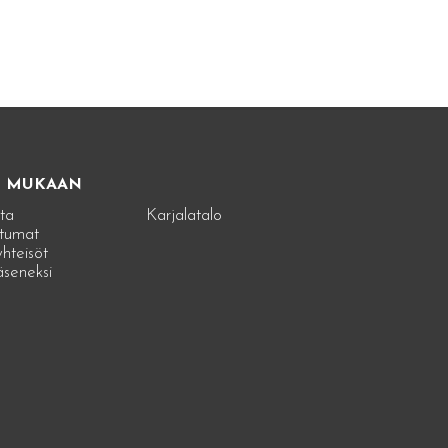
E MUKAAN
ta
Karjalatalo
tumat
hteisöt
jäseneksi