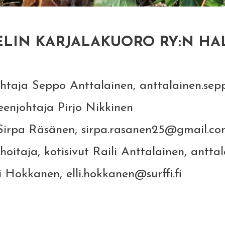
LIN KARJALAKUORO RY:N HA
lainen, anttalainen.seppo@
rjo Nikkinen
 sirpa.rasanen25@gmail.c
aili Anttalainen, anttalainen
i.hokkanen@surffi.fi